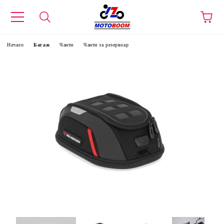
Начало
Багаж
Чанти
Чанти за резервоар