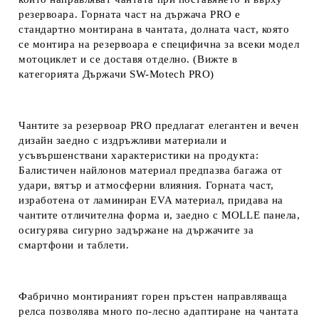
резервоара. Горната част на държача PRO е
стандартно монтирана в чантата, долната част, която
се монтира на резервоара е специфична за всеки модел
мотоциклет и се доставя отделно. (Вижте в
категорията Държачи SW-Motech PRO)
Чантите за резервоар PRO предлагат елегантен и вечен
дизайн заедно с издръжливи материали и
усъвършенствани характеристики на продукта:
Балистичен найлонов материал предпазва багажа от
удари, вятър и атмосферни влияния. Горната част,
изработена от ламиниран EVA материал, придава на
чантите отличителна форма и, заедно с MOLLE панела,
осигурява сигурно задържане на държачите за
смартфони и таблети.
Фабрично монтираният горен пръстен направляваща
релса позволява много по-лесно адаптиране на чантата