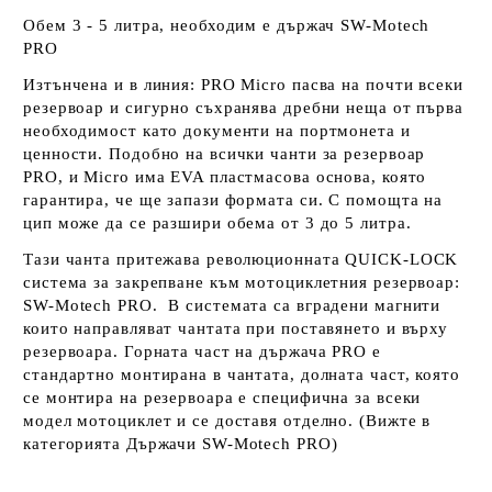
Обем 3 - 5 литра, необходим е държач SW-Motech
PRO
Изтънчена и в линия: PRO Micro пасва на почти всеки
резервоар и сигурно съхранява дребни неща от първа
необходимост като документи на портмонета и
ценности. Подобно на всички чанти за резервоар
PRO, и Micro има EVA пластмасова основа, която
гарантира, че ще запази формата си. С помощта на
цип може да се разшири обема от 3 до 5 литра.
Тази чанта притежава революционната QUICK-LOCK
система за закрепване към мотоциклетния резервоар:
SW-Motech PRO. В системата са вградени магнити
които направляват чантата при поставянето и върху
резервоара. Горната част на държача PRO е
стандартно монтирана в чантата, долната част, която
се монтира на резервоара е специфична за всеки
модел мотоциклет и се доставя отделно. (Вижте в
категорията Държачи SW-Motech PRO)