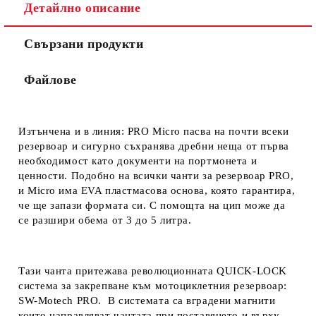
Съгласен съм с
Политиката за лични данни
Детайлно описание
Ние ще се свържем с вас в рамките на работния ден.
Свързани продукти
Файлове
Изтънчена и в линия: PRO Micro пасва на почти всеки
резервоар и сигурно съхранява дребни неща от първа
необходимост като документи на портмонета и
ценности. Подобно на всички чанти за резервоар PRO,
и Micro има EVA пластмасова основа, която гарантира,
че ще запази формата си. С помощта на цип може да
се разшири обема от 3 до 5 литра.
Тази чанта притежава революционната QUICK-LOCK
система за закрепване към мотоциклетния резервоар:
SW-Motech PRO. В системата са вградени магнити
които направляват чантата при поставянето и върху