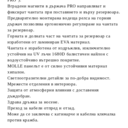
Вградени магнити в държача PRO направляват и
фиксират чантата при поставянето и върху резервоара.
Предварително монтирана водеща релса на горния
държач позволява ергономично регулиране на чантата
за резервоар.
Горната и долната част на чантата за резервоар са
изработени от ламиниран EVA материал.
Чантата е изработена от издръжлив, изключително
устойчив на UV лъчи 1680D балистичен найлон с
водоустойчиво вътрешно покритие.
MOLLE панелът е от силно устойчивия материал
хипалон.
Светлоотразителни детайли за по-добра видимост.
Мрежести отделения в интериора.
Защита от атмосферни влияния с доставения
дъждобран.
Здрава дръжка за носене.
Преход за кабели отпред и отзад.
Може да се заключва с катинарче и кабелна ключалка
против кражба.