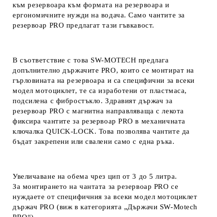
към резервоара към формата на резервоара и
ергономичните нужди на водача. Само чантите за
резервоар PRO предлагат тази гъвкавост.
В съответствие с това SW-MOTECH предлага
допълнително държачите PRO, които се монтират на
гърловината на резервоара и са специфични за всеки
модел мотоциклет, те са изработени от пластмаса,
подсилена с фибростъкло. Здравият държач за
резервоар PRO с магнитна направляваща с лекота
фиксира чантите за резервоар PRO в механичната
ключалка QUICK-LOCK. Това позволява чантите да
бъдат закрепени или свалени само с една ръка.
Увеличаване на обема чрез цип от 3 до 5 литра.
За монтирането на чантата за резервоар PRO се
нуждаете от специфичния за всеки модел мотоциклет
държач PRO (виж в категорията „
Държачи SW-Motech
PRO
“).