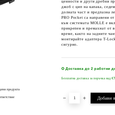
ценности и други дребни п
джоб с цип на капака, седе
долната част и предпазна л
PRO Pocket са направени о
към системата MOLLE е вклю
прикрепен и премахнат от в
време, както на задните ча
монтирайте адаптера T-Lock
сигурно.
Доставка до 2 работни д
✪
Безплатна доставка за поръчка над
€7
цени продукта
тветствие