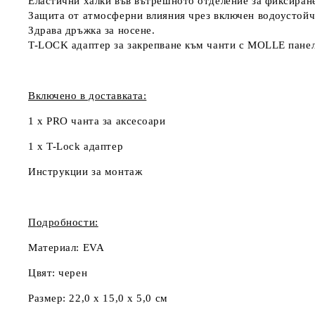
Еластични халки във вътрешното отделение за фиксиране
Защита от атмосферни влияния чрез включен водоустой
Здрава дръжка за носене.
T-LOCK адаптер за закрепване към чанти с MOLLE панел,
Включено в доставката:
1 x PRO чанта за аксесоари
1 x T-Lock адаптер
Инструкции за монтаж
П
одробности:
Материал:
EVA
Цвят:
черен
Размер:
22,0 x 15,0 x 5,0 см