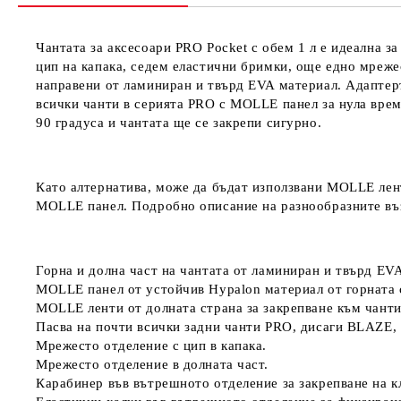
Чантата за аксесоари PRO Pocket с обем 1 л е идеална 
цип на капака, седем еластични бримки, още едно мрежес
направени от ламиниран и твърд EVA материал. Адаптер
всички чанти в серията PRO с MOLLE панел
за нула врем
90 градуса и чантата ще се закрепи
сигурно.
Като алтернатива, може да бъдат използвани MOLLE лен
MOLLE панел. Подробно описание на разнообразните въ
Горна и долна част на чантата от ламиниран и твърд EV
MOLLE панел от устойчив Hypalon материал от горната с
MOLLE ленти от долната страна за закрепване към чант
Пасва на почти всички задни чанти PRO, дисаги BLAZE
Мрежесто отделение с цип в капака.
Мрежесто отделение в долната част.
Карабинер във вътрешното отделение за закрепване на к