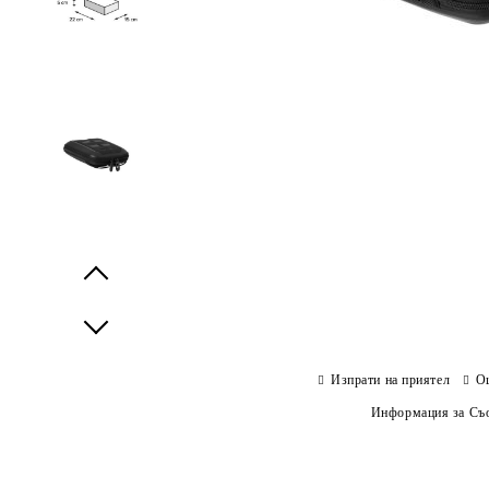
Prev
Next
Изпрати на приятел
О
Информация за Съо