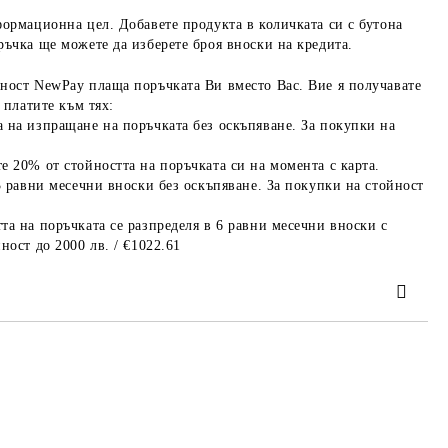
формационна цел. Добавете продукта в количката си с бутона
ръчка ще можете да изберете броя вноски на кредита.
ност NewPay плаща поръчката Ви вместо Вас. Вие я получавате
 платите към тях:
 на изпращане на поръчката без оскъпяване. За покупки на
е 20% от стойността на поръчката си на момента с карта.
3 равни месечни вноски без оскъпяване. За покупки на стойност
та на поръчката се разпределя в 6 равни месечни вноски с
ност до 2000 лв. / €1022.61
та за лични данни
те на работния ден.