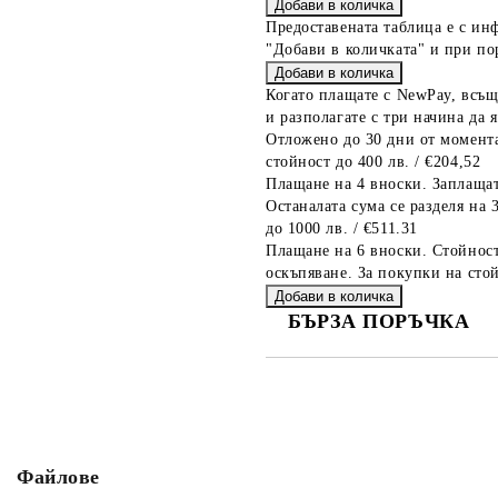
Предоставената таблица е с ин
"Добави в количката" и при по
Когато плащате с NewPay, всъщ
и разполагате с три начина да я
Отложено до 30 дни от момента
стойност до 400 лв. / €204,52
Плащане на 4 вноски. Заплащат
Останалата сума се разделя на 
до 1000 лв. / €511.31
Плащане на 6 вноски. Стойност
оскъпяване. За покупки на стой
БЪРЗА ПОРЪЧКА
САМО ПОПЪЛНЕТЕ 2 ПОЛЕТА
Съгласен съм с
Политика
Ние ще се свържем с вас в рамки
Файлове