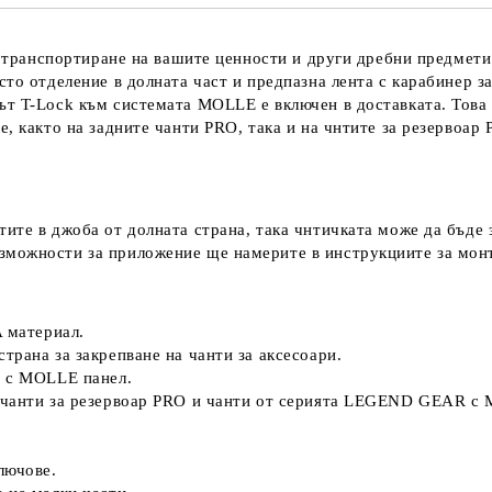
за транспортиране на вашите ценности и други дребни предмети
то отделение в долната част и предпазна лента с карабинер за
ът
T-Lock към системата
MOLLE е включен в доставката. Това 
е, както на задните чанти
PRO, така и на чнтите за резервоар
тите в джоба от долната страна, така чнтичката може да бъд
зможности за приложение ще намерите в инструкциите за мон
A материал.
трана за закрепване на чанти за аксесоари.
и с MOLLE панел.
, чанти за резервоар PRO и чанти от серията LEGEND GEAR с
лючове.