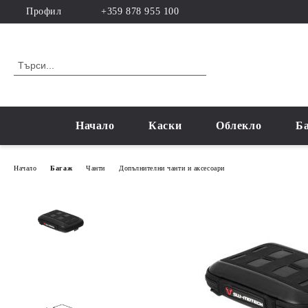
Профил
+359 878 955 100
Начало
Каски
Облекло
Б
Начало
Багаж
Чанти
Допълнителни чанти и аксесоари