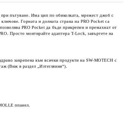
 при
пътуване. Има цип по обиколката, мрежест джоб с
 ключове. Горната и долната страна на PRO Pocket са
позволява PRO Pocket да бъде прикрепен и премахнат от
PRO. Просто монтирайте
адаптера
T-Lock, завъртете на
е здраво закрепена към всички продукти на SW-MOTECH с
таж (
Виж в раздел „Изтегляния“).
 MOLLE ппанел.