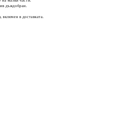
 на малки части.
чив дъждобран.
 включен в доставката.