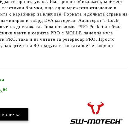
редмети при пътуване. Има цип по обиколката, мрежест
м еластични бримки, още едно мрежесто отделение в
ента с карабинер за ключове. Горната и долната страна на
т ламиниран и твърд EVA материал. Адаптерът T-Lock
чен в доставката. Това позволява PRO Pocket да бъде
сички чанти в серията PRO с MOLLE панел за нула
нти PRO, така и на чнтите за резервоар PRO. Просто
, завъртете на 90 градуса и чантата ще се закрепи
ни
Добави в желани
00
5.