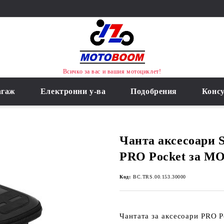
Всичко за вас и вашия мотоциклет!
агаж
Електронни у-ва
Подобрения
Конс
Чанта аксесоари 
PRO Pocket за M
Код:
BC.TRS.00.153.30000
Чантата за аксесоари PRO P