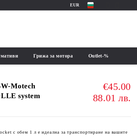
EUR
умативи
Грижа за мотора
Outlet-%
€45.00
SW-Motech
OLLE system
88.01 лв.
ocket с обем 1 л е идеална за транспортиране на вашите