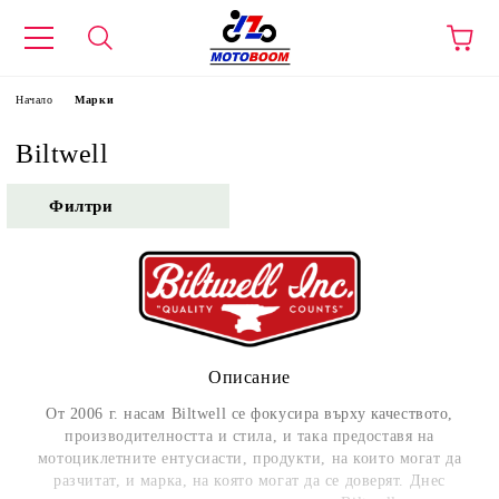
Начало
Марки
Biltwell
Филтри
Описание
От 2006 г. насам Biltwell се фокусира върху качеството,
производителността и стила, и така предоставя на
мотоциклетните ентусиасти, продукти, на които могат да
разчитат, и марка, на която могат да се доверят. Днес