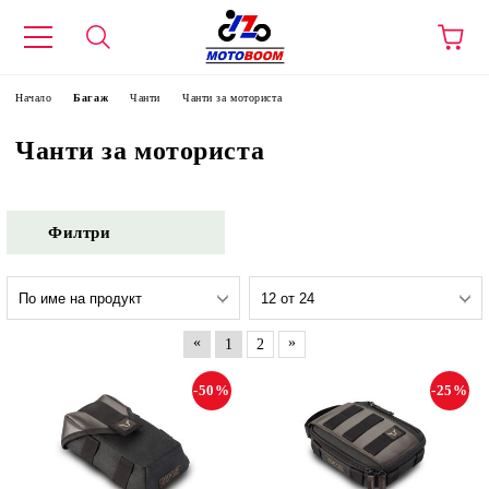
Начало
Багаж
Чанти
Чанти за моториста
Чанти за моториста
Филтри
«
»
1
2
-50%
-25%