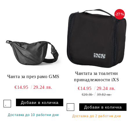
-27%
Чантата за тоалетни
Чанта за през рамо GMS
принадлежности iXS
€14.95
29.24 лв.
€14.95
29.24 лв.
€20.36
39.82 лв.
Доставка до 10 работни дни
Доставка до 2 работни дни