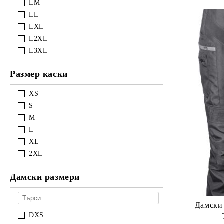
LM
LL
LXL
L2XL
L3XL
Размер каски
XS
S
M
L
XL
2XL
Дамски размери
Дамски
DXS