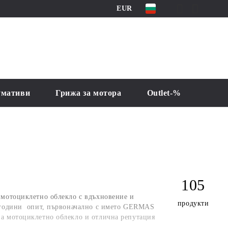
EUR
умативи
Грижа за мотора
Outlet-%
105
мотоциклетно облекло с вдъхновение и
продукти
 години опит, първоначално с името
GERMAS
за мотоциклетно облекло и отлична репутация