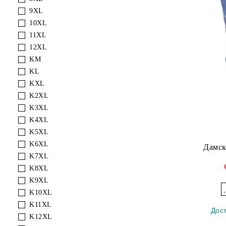
9XL
10XL
11XL
12XL
KM
KL
KXL
K2XL
K3XL
K4XL
K5XL
K6XL
Дамск
K7XL
K8XL
K9XL
K10XL
K11XL
Дос
K12XL