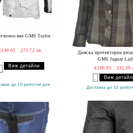
сезонно яке GMS Taylor
€139.95
273.72 лв.
Дамска протекторна риза
GMS Jaguar Lad
Виж детайли
€169.95
332.39 
Добави в желани
Виж детайл
Добави в желани
тавка до 10 работни дни
Доставка до 10 работ