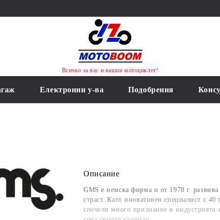
Всичко за вас и вашия мотоциклет!
агаж
Електронни у-ва
Подобрения
Конс
Описание
GMS е немска фирма и от 1978 г.
развива 
страст. Като иновативен специалист с 40
спечели много признание в индустрията 
сред своите клиенти.