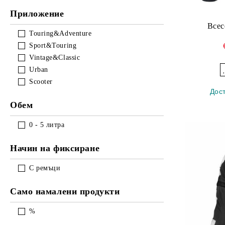
Приложение
Всес
Touring&Adventure
Sport&Touring
Vintage&Classic
Urban
Scooter
Дос
Обем
0 - 5
литра
Начин на фиксиране
С ремъци
Само намалени продукти
%