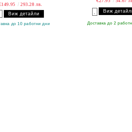
€27.95
54.67 л
€149.95
293.28 лв.
Виж детайл
Виж детайли
Добави в желани
Добави в желани
Доставка до 2 работ
тавка до 10 работни дни