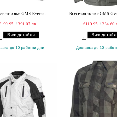
езонно яке GMS Everest
Всесезонно яке GMS Ge
€199.95
391.07 лв.
€119.95
234.60 
Виж детайли
Виж детайл
Добави в желани
Добави в желани
тавка до 10 работни дни
Доставка до 10 работ