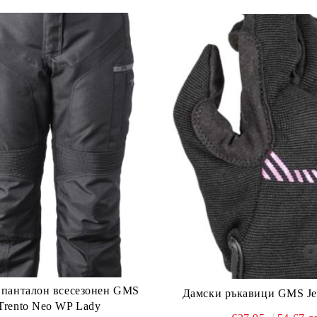
 панталон всесезонен GMS
Дамски ръкавици GMS Jet
Trento Neo WP Lady