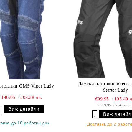
Дамски панталон всесе
и дънки GMS Viper Lady
Starter Lady
€149.95
293.28 лв.
€99.95
195.49 л
€119.95
234.60 лв
Виж детайли
Добави в желани
Виж детайл
Добави в желани
тавка до 10 работни дни
Доставка до 2 работ