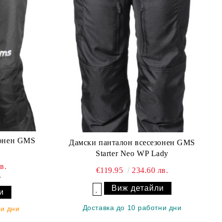
зонен GMS
Дамски панталон всесезонен GMS
Starter Neo WP Lady
в.
€119.95
234.60 лв.
.
Виж детайли
и
Добави в желани
Доставка до 10 работни дни
ни дни