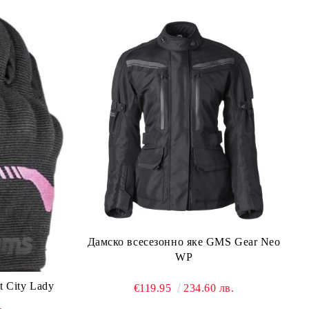
Дамско всесезонно яке GMS Gear Neo
WP
 City Lady
€119.95
234.60 лв.