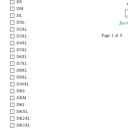
DS
DM
DL
DXL
Дос
D2XL
Page 1 of 9
D3XL
D4XL
D5XL
D6XL
D7XL
D8XL
D9XL
D10XL
DKS
DKM
DKL
DKXL
DK2XL
DK3XL