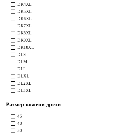
DK4XL
DK5XL
DK6XL
DK7XL
DK8XL
DK9XL
DK10XL
DLS
DLM
DLL
DLXL
DL2XL
DL3XL
Размер кожени дрехи
46
48
50