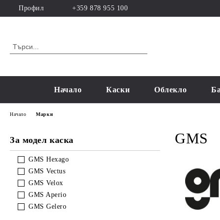
Профил
+359 878 955 100
Начало
Каски
Облекло
Б
Начало
Марки
GMS
За модел каска
GMS Hexago
GMS Vectus
GMS Velox
GMS Aperio
GMS Gelero