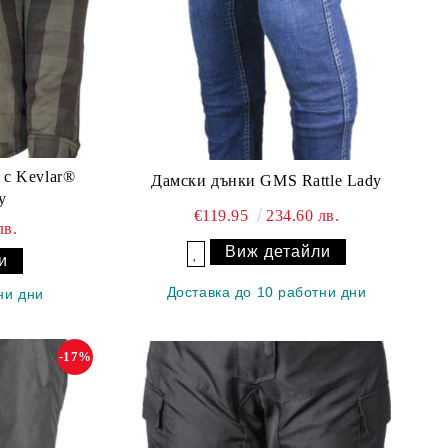
 с Kevlar®
Дамски дънки GMS Rattle Lady
y
€119.95
234.60 лв.
лв.
Виж детайли
и
Добави в желани
Доставка до 10 работни дни
ни дни
-17%