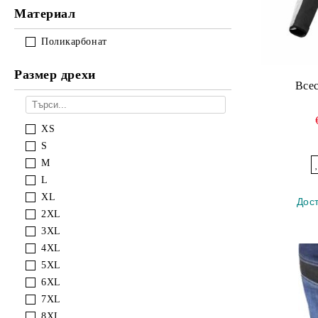
Материал
Поликарбонат
Размер дрехи
Все
XS
S
M
L
XL
Дос
2XL
3XL
4XL
5XL
6XL
7XL
8XL