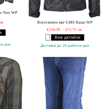
ar Neo WP
Всесезонно яке GMS Kasai WP
лв.
€139.95
273.72 лв.
и
Виж детайли
Добави в желани
ни дни
Доставка до 10 работни дни