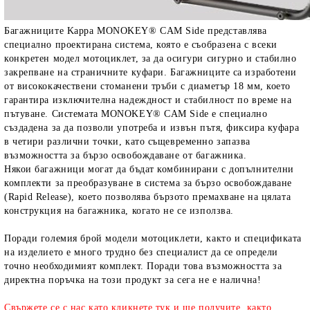
Багажниците Kappa MONOKEY® CAM Side представлява
специално проектирана система, която е съобразена с всеки
конкретен модел мотоциклет, за да осигури сигурно и стабилно
закрепване на страничните куфари. Багажниците са изработени
от висококачествени стоманени тръби с диаметър 18 мм, което
гарантира изключителна надеждност и стабилност по време на
пътуване. Системата MONOKEY® CAM Side е специално
създадена за да позволи употреба и извън пътя, фиксира куфара
в четири различни точки, като същевременно запазва
възможността за бързо освобождаване от багажника.
Някои багажници могат да бъдат комбинирани с допълнителни
комплекти за преобразуване в система за бързо освобождаване
(
Rapid Release
), което позволява бързото премахване на цялата
конструкция на багажника, когато не се използва.
Поради големия брой модели мотоциклети, както и спецификата
на изделието е много трудно без специалист да се определи
точно необходимият комплект. Поради това възможността за
директна поръчка на този продукт за сега не е налична!
Свържете се с нас като кликнете
тук
и ще получите, както