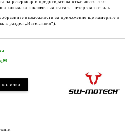
та за резервоар и предотвратява откачането и от
лна ключалка заключва чантата за резервоар отвън.
ообразните възможности за приложение ще намерите в
ж в раздел „Изтегляния“).
ни
Добави в желани
00
5.
чанти