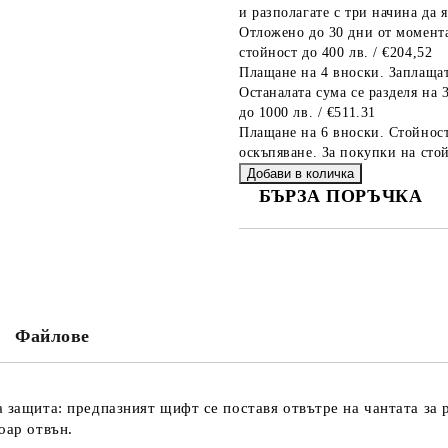
и разполагате с три начина да я
Отложено до 30 дни от момента
стойност до 400 лв. / €204,52
Плащане на 4 вноски. Заплащат
Останалата сума се разделя на 
до 1000 лв. / €511.31
Плащане на 6 вноски. Стойност
оскъпяване. За покупки на стой
БЪРЗА ПОРЪЧКА
САМО ПОПЪЛНЕТЕ 2 ПОЛЕТА
Съгласен съм с
Политика
Ние ще се свържем с вас в рамки
Файлове
 защита: предпазният щифт се поставя отвътре на чантата за 
оар отвън.