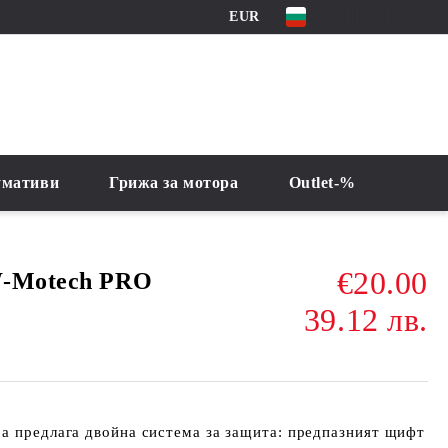
EUR
умативи
Грижа за мотора
Outlet-%
€20.00
W-Motech PRO
39.12 лв.
а предлага двойна система за защита: предпазният щифт