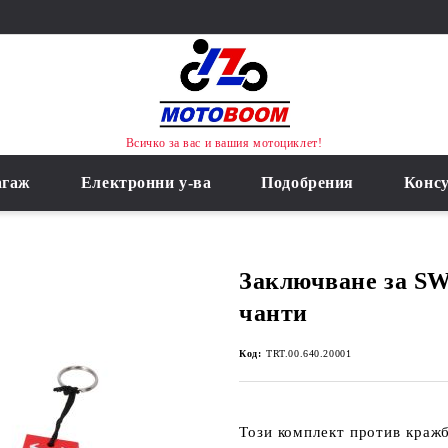
Всичко за вас и вашия мотоциклет!
агаж
Електронни у-ва
Подобрения
Конс
Заключване за S
чанти
Код:
TRT.00.640.20001
Този комплект против кражб