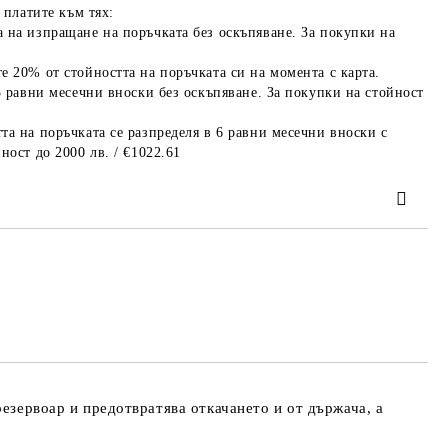
 платите към тях:
 на изпращане на поръчката без оскъпяване. За покупки на
е 20% от стойността на поръчката си на момента с карта.
3 равни месечни вноски без оскъпяване. За покупки на стойност
та на поръчката се разпределя в 6 равни месечни вноски с
ност до 2000 лв. / €1022.61
та за лични данни
те на работния ден.
резервоар и предотвратява откачането и от държача, а