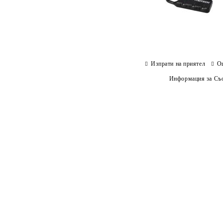
Изпрати на приятел
О
Информация за Съо