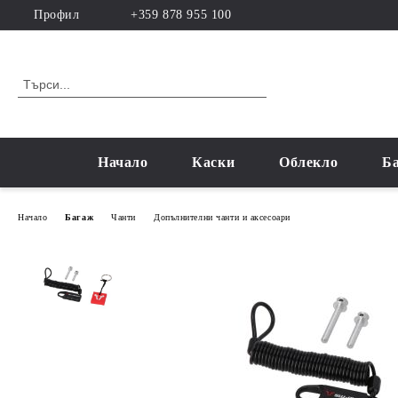
Профил
+359 878 955 100
Начало
Каски
Облекло
Б
Начало
Багаж
Чанти
Допълнителни чанти и аксесоари