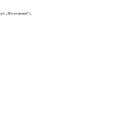
ел „Изтегляния“).