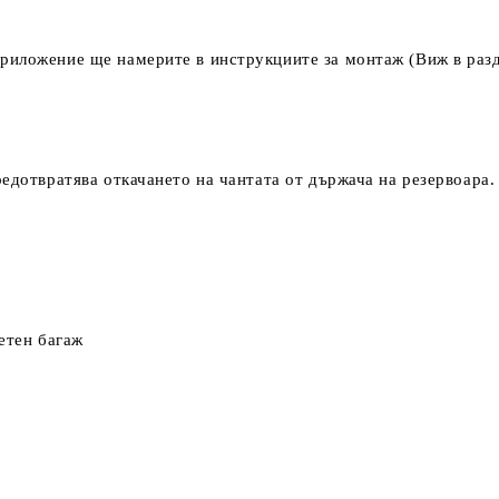
риложение ще намерите в инструкциите за монтаж (Виж в разд
едотвратява откачането на чантата от държача на резервоара.
етен багаж