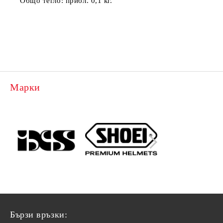
Общо тегло:
прибл. 0,1 кг.
Марки
Бързи връзки: