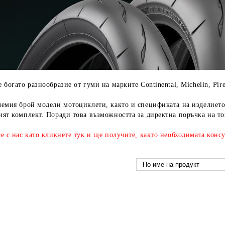
 богато разнообразие от гуми на марките Continental, Michelin, Pirell
емия брой модели мотоциклети, както и спецификата на изделието 
ят комплект. Поради това възможността за директна поръчка на тоз
е с нас като кликнете
тук
и ще получите, както необходимата консу