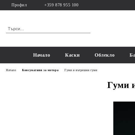
Профил
+359 878 955 100
Начало
Каски
Облекло
Б
Начало
Консумативи за мотора
Гуми и вътрешни гуми
Гуми 