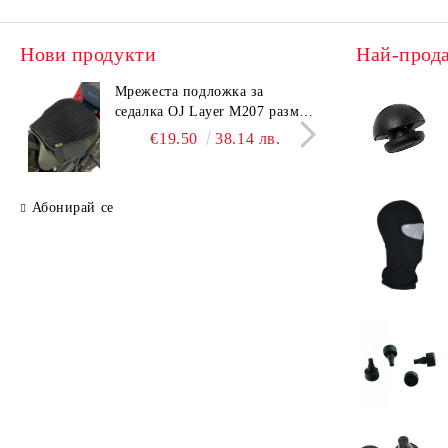
Нови продукти
Най-прод
Мрежеста подложка за
Мреж
седалка OJ Layer M207 размер
седа
L
M
€19.50
38.14 лв.
Абонирай се