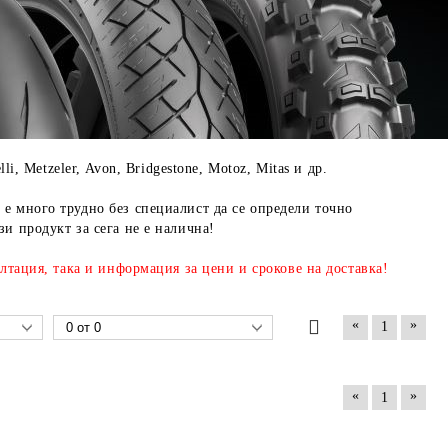
i, Metzeler, Avon, Bridgestone, Motoz, Mitas и др.
е много трудно без специалист да се определи точно
и продукт за сега не е налична!
лтация, така и информация за цени и срокове на доставка!
«
»
1
«
»
1