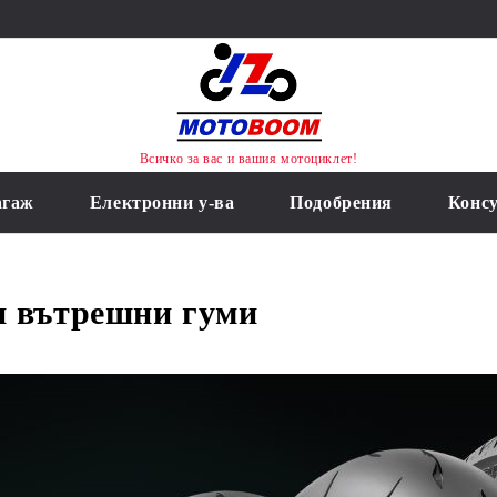
Всичко за вас и вашия мотоциклет!
агаж
Електронни у-ва
Подобрения
Конс
и вътрешни гуми