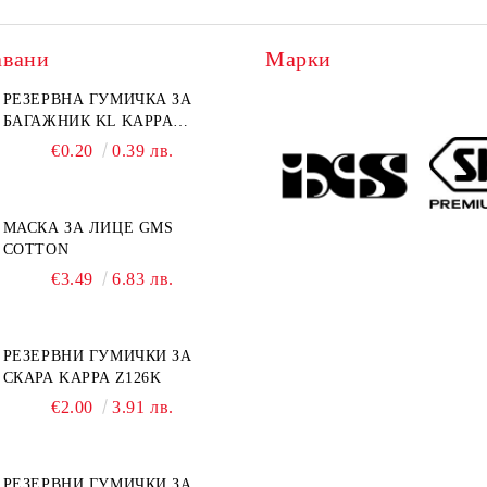
авани
Марки
еста подложка за
РЕЗЕРВНА ГУМИЧКА ЗА
Каска SHOEI Neotec 3 Shar
лка OJ Layer M207 размер
БАГАЖНИК KL KAPPA
TC-11
Z221K
€19.50
€0.20
38.14 лв.
0.39 лв.
€769.00
1504.03 лв.
МАСКА ЗА ЛИЦЕ GMS
COTTON
€3.49
6.83 лв.
РЕЗЕРВНИ ГУМИЧКИ ЗА
СКАРА KAPPA Z126K
€2.00
3.91 лв.
РЕЗЕРВНИ ГУМИЧКИ ЗА