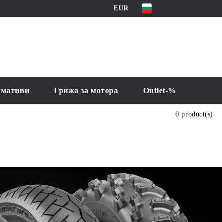
EUR
умативи
Грижа за мотора
Outlet-%
0 product(s)