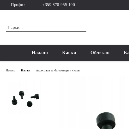
Профил
+359 878 955 100
Начало
Каски
Облекло
Б
Начало
Багаж
Аксесоари за багажници и скари