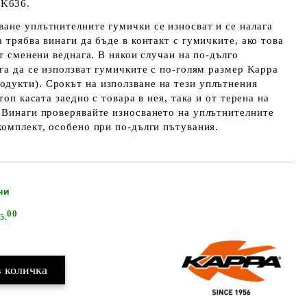
K636.
ане уплътнителните гумички се износват и се налага
 трябва винаги да бъде в контакт с гумичките, ако това
ат сменени веднага. В някои случаи на по-дълго
ага да се използват гумичките с по-голям размер Kappa
дукти). Срокът на използване на тези уплътнения
топ касата заедно с товара в нея, така и от терена на
 Винаги проверявайте износването на уплътнителните
комплект, особено при по-дълги пътувания.
ни
Добави в желани
00
5.