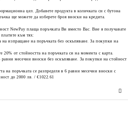
формационна цел. Добавете продукта в количката си с бутона
ръчка ще можете да изберете броя вноски на кредита.
ност NewPay плаща поръчката Ви вместо Вас. Вие я получавате
 платите към тях:
 на изпращане на поръчката без оскъпяване. За покупки на
е 20% от стойността на поръчката си на момента с карта.
3 равни месечни вноски без оскъпяване. За покупки на стойност
та на поръчката се разпределя в 6 равни месечни вноски с
ност до 2000 лв. / €1022.61
та за лични данни
те на работния ден.