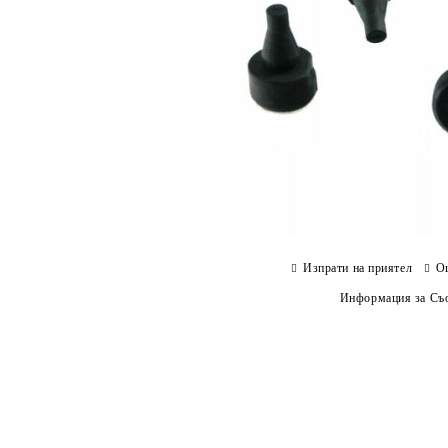
Изпрати на приятел
О
Информация за Съо