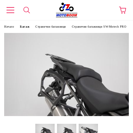
Начало
Багаж
Странични багажници
Странични багажници SW-Motech PRO