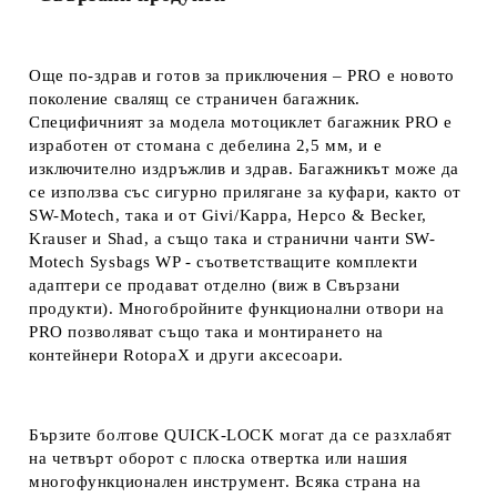
Още по-здрав и готов за приключения – PRO е новото
поколение свалящ се страничен багажник.
Специфичният за модела мотоциклет багажник PRO е
изработен от стомана с дебелина 2,5 мм, и е
изключително издръжлив и здрав. Багажникът може да
се използва със сигурно прилягане за куфари, както от
SW-M
otech, така и от Givi/Kappa, Hepco & Becker,
Krauser и Shad, а също така и странични чанти SW-
M
otech Sysbags WP - съответстващите комплекти
адаптери се продават отделно
(виж в Свързани
продукти
). Многобройните функционални отвори на
PRO позволяват също така и монтирането на
контейнери RotopaX и други аксесоари.
Бързите болтове QUICK-LOCK могат да се разхлабят
на четвърт оборот с плоска отвертка или нашия
многофункционален инструмент. Всяка страна на