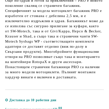
Още по-здрав и готов за приключения – PRO е новото
поколение свалящ се страничен багажник.
Специфичният за модела мотоциклет багажник PRO е
изработен от стомана с дебелина 2,5 мм, и е
изключително издръжлив и здрав. Багажникът може да
се използва със сигурно прилягане за куфари, както
от SW-Motech, така и от Givi/Kappa, Hepco & Becker,
Krauser и Shad, а също така и странични чанти SW-
Motech Sysbags WP - съответстващите комплекти
адаптери се доставят отделно (виж по-долу в
Свързани продукти). Многобройните функционални
отвори на PRO позволяват също така и монтирането
на контейнери RotopaX и други аксесоари.
Понастоящем странични багажници PRO са налични
за много модели мотоциклети. Пълният монтажен
хардуер винаги е включен в доставката.
Добави в желани
✪
Доставка до 10 работни дни
00