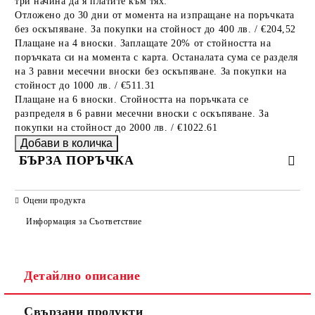
три начина да я платите към тях:
Отложено до 30 дни от момента на изпращане на поръчката
без оскъпяване. За покупки на стойност до 400 лв. / €204,52
Плащане на 4 вноски. Заплащате 20% от стойността на
поръчката си на момента с карта. Останалата сума се разделя
на 3 равни месечни вноски без оскъпяване. За покупки на
стойност до 1000 лв. / €511.31
Плащане на 6 вноски. Стойността на поръчката се
разпределя в 6 равни месечни вноски с оскъпяване. За
покупки на стойност до 2000 лв. / €1022.61
БЪРЗА ПОРЪЧКА
САМО ПОПЪЛНЕТЕ 2 ПОЛЕТА
Оцени продукта
Информация за Съответствие
Съгласен съм с
Политиката за лични данни
Детайлно описание
Ние ще се свържем с вас в рамките на работния ден.
Свързани продукти