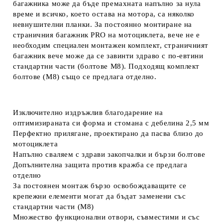
багажника може да бъде премахната напълно за нула
време и всичко, което остава на мотора, са няколко
невнушителни планки. За постоянно монтиране на
страничния багажник PRO на мотоциклета, вече не е
необходим специален монтажен комплект, страничният
багажник вече може да се завинти здраво с по-евтини
стандартни части (болтове M8). Подходящ комплект
болтове (M8) също се предлага отделно.
Изключително издръжлив благодарение на
оптимизираната си форма и стомана с дебелина 2,5 мм
Перфектно прилягане, проектирано да пасва близо до
мотоциклета
Напълно сваляем с здрави закопчалки и бързи болтове
Допълнителна защита против кражба се предлага
отделно
За постоянен монтаж бързо освобождаващите се
крепежни елементи могат да бъдат заменени със
стандартни части (M8)
Множество функционални отвори, съвместими и със