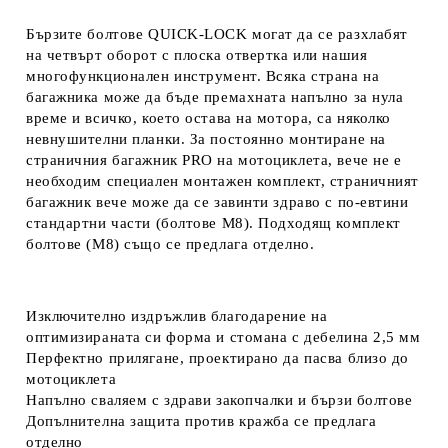
Бързите болтове QUICK-LOCK могат да се разхлабят
на четвърт оборот с плоска отвертка или нашия
многофункционален инструмент. Всяка страна на
багажника може да бъде премахната напълно за нула
време и всичко, което остава на мотора, са няколко
невнушителни планки. За постоянно монтиране на
страничния багажник PRO на мотоциклета, вече не е
необходим специален монтажен комплект, страничният
багажник вече може да се завинти здраво с по-евтини
стандартни части (болтове M8). Подходящ комплект
болтове (M8) също се предлага отделно.
Изключително издръжлив благодарение на
оптимизираната си форма и стомана с дебелина 2,5 мм
Перфектно прилягане, проектирано да пасва близо до
мотоциклета
Напълно сваляем с здрави закопчалки и бързи болтове
Допълнителна защита против кражба се предлага
отделно