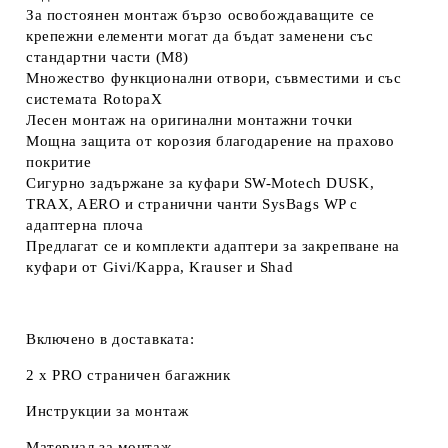
За постоянен монтаж бързо освобождаващите се
крепежни елементи могат да бъдат заменени със
стандартни части (M8)
Множество функционални отвори, съвместими и със
системата RotopaX
Лесен монтаж на оригинални монтажни точки
Мощна защита от корозия благодарение на прахово
покритие
Сигурно задържане за куфари SW-Motech DUSK,
TRAX, AERO и странични чанти SysBags WP с
адаптерна плоча
Предлагат се и комплекти адаптери за закрепване на
куфари от Givi/Kappa, Krauser и Shad
Включено в доставката:
2 x PRO страничен багажник
Инструкции за монтаж
Материал за монтаж