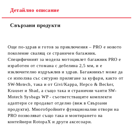
Съгласен съм с
Политиката за лични данни
Детайлно описание
Ние ще се свържем с вас в рамките на работния ден.
Свързани продукти
Още по-здрав и готов за приключения – PRO е новото
поколение свалящ се страничен багажник.
Специфичният за модела мотоциклет багажник PRO е
изработен от стомана с дебелина 2,5 мм, и е
изключително издръжлив и здрав. Багажникът може да
се използва със сигурно прилягане за куфари, както от
SW-M
otech, така и от Givi/Kappa, Hepco & Becker,
Krauser и Shad, а също така и странични чанти SW-
M
otech Sysbags WP - съответстващите комплекти
адаптери се продават отделно
(виж в Свързани
продукти
). Многобройните функционални отвори на
PRO позволяват също така и монтирането на
контейнери RotopaX и други аксесоари.