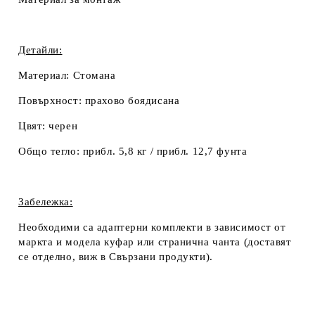
Детайли:
Материал:
Стомана
Повърхност:
прахово боядисана
Цвят:
черен
Общо тегло:
прибл. 5,8 кг / прибл. 12,7 фунта
Забележка:
Необходими са адаптерни комплекти в зависимост от
маркта и модела куфар или странична чанта (доставят
се отделно, виж в
Свързани продукти
).