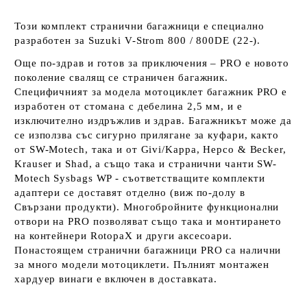
Този комплект странични багажници е специално
разработен за Suzuki V-Strom 800 / 800DE (22-).
Още по-здрав и готов за приключения – PRO е новото
поколение свалящ се страничен багажник.
Специфичният за модела мотоциклет багажник PRO е
изработен от стомана с дебелина 2,5 мм, и е
изключително издръжлив и здрав. Багажникът може да
се използва със сигурно прилягане за куфари, както
от SW-Motech, така и от Givi/Kappa, Hepco & Becker,
Krauser и Shad, а също така и странични чанти SW-
Motech Sysbags WP - съответстващите комплекти
адаптери се доставят отделно (виж по-долу в
Свързани продукти). Многобройните функционални
отвори на PRO позволяват също така и монтирането
на контейнери RotopaX и други аксесоари.
Понастоящем странични багажници PRO са налични
за много модели мотоциклети. Пълният монтажен
хардуер винаги е включен в доставката.