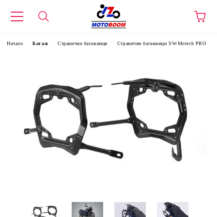
Начало
Багаж
Странични багажници
Странични багажници SW-Motech PRO