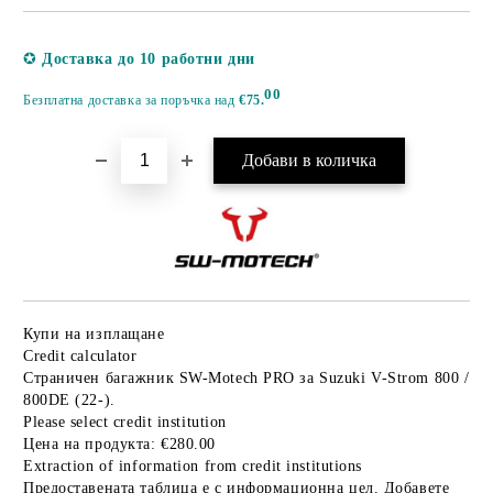
Добави в желани
✪
Доставка до 10 работни дни
00
Безплатна доставка за поръчка над
€75.
Купи на изплащане
Credit calculator
Страничен багажник SW-Motech PRO за Suzuki V-Strom 800 /
800DE (22-).
Please select credit institution
Цена на продукта:
€280.00
Extraction of information from credit institutions
Предоставената таблица е с информационна цел. Добавете