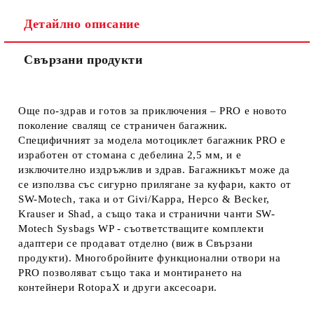
Съгласен съм с
Политиката за лични данни
Детайлно описание
Ние ще се свържем с вас в рамките на работния ден.
Свързани продукти
Още по-здрав и готов за приключения – PRO е новото
поколение свалящ се страничен багажник.
Специфичният за модела мотоциклет багажник PRO е
изработен от стомана с дебелина 2,5 мм, и е
изключително издръжлив и здрав. Багажникът може да
се използва със сигурно прилягане за куфари, както от
SW-M
otech, така и от Givi/Kappa, Hepco & Becker,
Krauser и Shad, а също така и странични чанти SW-
M
otech Sysbags WP - съответстващите комплекти
адаптери се продават отделно
(виж в Свързани
продукти
). Многобройните функционални отвори на
PRO позволяват също така и монтирането на
контейнери RotopaX и други аксесоари.