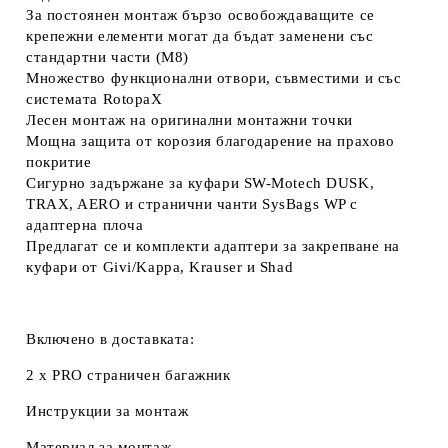
За постоянен монтаж бързо освобождаващите се
крепежни елементи могат да бъдат заменени със
стандартни части (M8)
Множество функционални отвори, съвместими и със
системата RotopaX
Лесен монтаж на оригинални монтажни точки
Мощна защита от корозия благодарение на прахово
покритие
Сигурно задържане за куфари SW-Motech DUSK,
TRAX, AERO и странични чанти SysBags WP с
адаптерна плоча
Предлагат се и комплекти адаптери за закрепване на
куфари от Givi/Kappa, Krauser и Shad
Включено в доставката:
2 x PRO страничен багажник
Инструкции за монтаж
Материал за монтаж