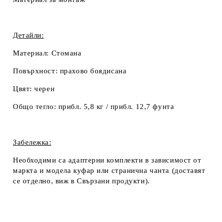
Детайли:
Материал:
Стомана
Повърхност:
прахово боядисана
Цвят:
черен
Общо тегло:
прибл. 5,8 кг / прибл. 12,7 фунта
Забележка:
Необходими са адаптерни комплекти в зависимост от
маркта и модела куфар или странична чанта (доставят
се отделно, виж в
Свързани продукти
).