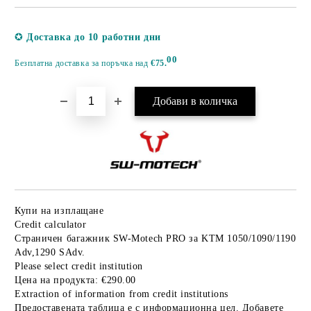
Добави в желани
✪
Доставка до 10 работни дни
00
Безплатна доставка за поръчка над
€75.
Купи на изплащане
Credit calculator
Страничен багажник SW-Motech PRO за KTM 1050/1090/1190
Adv,1290 SAdv.
Please select credit institution
Цена на продукта:
€290.00
Extraction of information from credit institutions
Предоставената таблица е с информационна цел. Добавете