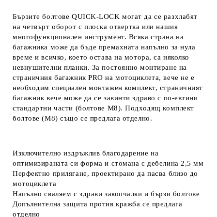
Бързите болтове QUICK-LOCK могат да се разхлабят
на четвърт оборот с плоска отвертка или нашия
многофункционален инструмент. Всяка страна на
багажника може да бъде премахната напълно за нула
време и всичко, което остава на мотора, са няколко
невнушителни планки. За постоянно монтиране на
страничния багажник PRO на мотоциклета, вече не е
необходим специален монтажен комплект, страничният
багажник вече може да се завинти здраво с по-евтини
стандартни части (болтове M8). Подходящ комплект
болтове (M8) също се предлага отделно.
Изключително издръжлив благодарение на
оптимизираната си форма и стомана с дебелина 2,5 мм
Перфектно прилягане, проектирано да пасва близо до
мотоциклета
Напълно сваляем с здрави закопчалки и бързи болтове
Допълнителна защита против кражба се предлага
отделно