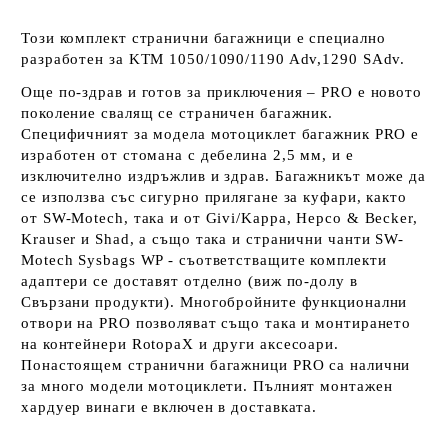
Този комплект странични багажници е специално
разработен за KTM 1050/1090/1190 Adv,1290 SAdv.
Още по-здрав и готов за приключения – PRO е новото
поколение свалящ се страничен багажник.
Специфичният за модела мотоциклет багажник PRO е
изработен от стомана с дебелина 2,5 мм, и е
изключително издръжлив и здрав. Багажникът може да
се използва със сигурно прилягане за куфари, както
от SW-Motech, така и от Givi/Kappa, Hepco & Becker,
Krauser и Shad, а също така и странични чанти SW-
Motech Sysbags WP - съответстващите комплекти
адаптери се доставят отделно (виж по-долу в
Свързани продукти). Многобройните функционални
отвори на PRO позволяват също така и монтирането
на контейнери RotopaX и други аксесоари.
Понастоящем странични багажници PRO са налични
за много модели мотоциклети. Пълният монтажен
хардуер винаги е включен в доставката.