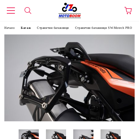
Начало
Багаж
Странични багажници
Странични багажници SW-Motech PRO