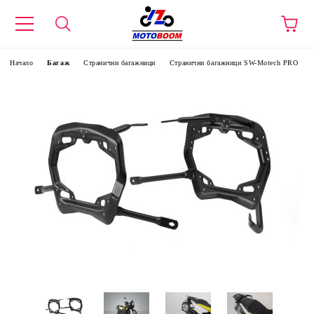
Начало
Багаж
Странични багажници
Странични багажници SW-Motech PRO