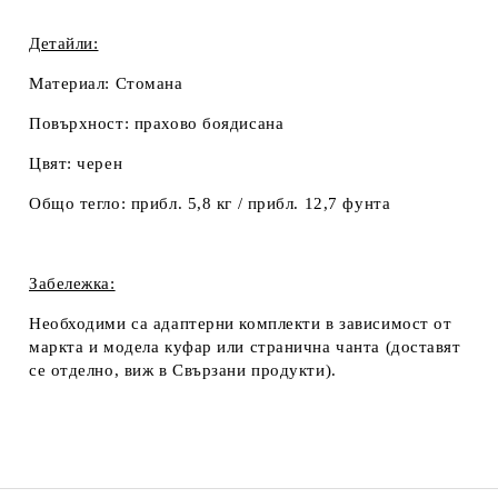
Детайли:
Материал:
Стомана
Повърхност:
прахово боядисана
Цвят:
черен
Общо тегло:
прибл. 5,8 кг / прибл. 12,7 фунта
Забележка:
Необходими са адаптерни комплекти в зависимост от
маркта и модела куфар или странична чанта (доставят
се отделно, виж в
Свързани продукти
).