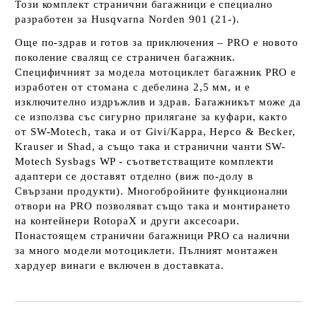
Този комплект странични багажници е специално
разработен за Husqvarna Norden 901 (21-).
Още по-здрав и готов за приключения – PRO е новото
поколение свалящ се страничен багажник.
Специфичният за модела мотоциклет багажник PRO е
изработен от стомана с дебелина 2,5 мм, и е
изключително издръжлив и здрав. Багажникът може да
се използва със сигурно прилягане за куфари, както
от SW-Motech, така и от Givi/Kappa, Hepco & Becker,
Krauser и Shad, а също така и странични чанти SW-
Motech Sysbags WP - съответстващите комплекти
адаптери се доставят отделно (виж по-долу в
Свързани продукти). Многобройните функционални
отвори на PRO позволяват също така и монтирането
на контейнери RotopaX и други аксесоари.
Понастоящем странични багажници PRO са налични
за много модели мотоциклети. Пълният монтажен
хардуер винаги е включен в доставката.