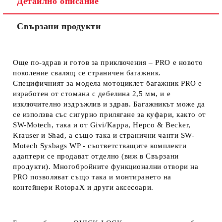
Детайлно описание
Ние ще се свържем с вас в рамките на работния ден.
Свързани продукти
Още по-здрав и готов за приключения – PRO е новото
поколение свалящ се страничен багажник.
Специфичният за модела мотоциклет багажник PRO е
изработен от стомана с дебелина 2,5 мм, и е
изключително издръжлив и здрав. Багажникът може да
се използва със сигурно прилягане за куфари, както от
SW-M
otech, така и от Givi/Kappa, Hepco & Becker,
Krauser и Shad, а също така и странични чанти SW-
M
otech Sysbags WP - съответстващите комплекти
адаптери се продават отделно
(виж в Свързани
продукти
). Многобройните функционални отвори на
PRO позволяват също така и монтирането на
контейнери RotopaX и други аксесоари.