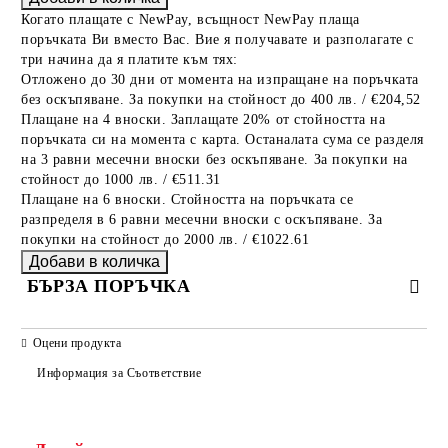
Когато плащате с NewPay, всъщност NewPay плаща
поръчката Ви вместо Вас. Вие я получавате и разполагате с
три начина да я платите към тях:
Отложено до 30 дни от момента на изпращане на поръчката
без оскъпяване. За покупки на стойност до 400 лв. / €204,52
Плащане на 4 вноски. Заплащате 20% от стойността на
поръчката си на момента с карта. Останалата сума се разделя
на 3 равни месечни вноски без оскъпяване. За покупки на
стойност до 1000 лв. / €511.31
Плащане на 6 вноски. Стойността на поръчката се
разпределя в 6 равни месечни вноски с оскъпяване. За
покупки на стойност до 2000 лв. / €1022.61
БЪРЗА ПОРЪЧКА
САМО ПОПЪЛНЕТЕ 2 ПОЛЕТА
Оцени продукта
Информация за Съответствие
Съгласен съм с
Политиката за лични данни