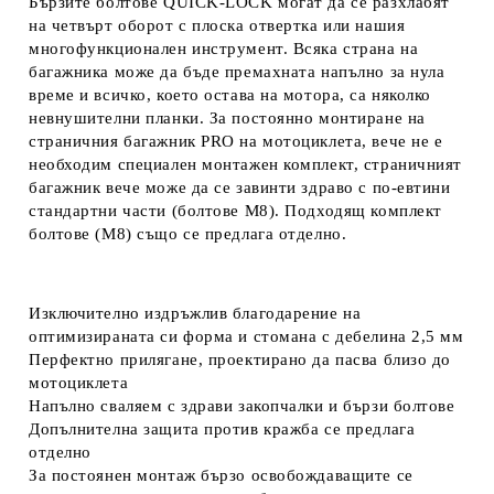
Бързите болтове QUICK-LOCK могат да се разхлабят
на четвърт оборот с плоска отвертка или нашия
многофункционален инструмент. Всяка страна на
багажника може да бъде премахната напълно за нула
време и всичко, което остава на мотора, са няколко
невнушителни планки. За постоянно монтиране на
страничния багажник PRO на мотоциклета, вече не е
необходим специален монтажен комплект, страничният
багажник вече може да се завинти здраво с по-евтини
стандартни части (болтове M8). Подходящ комплект
болтове (M8) също се предлага отделно.
Изключително издръжлив благодарение на
оптимизираната си форма и стомана с дебелина 2,5 мм
Перфектно прилягане, проектирано да пасва близо до
мотоциклета
Напълно сваляем с здрави закопчалки и бързи болтове
Допълнителна защита против кражба се предлага
отделно
За постоянен монтаж бързо освобождаващите се