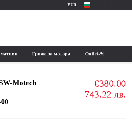
EUR
умативи
Грижа за мотора
Outlet-%
€380.00
 SW-Motech
743.22 лв.
500