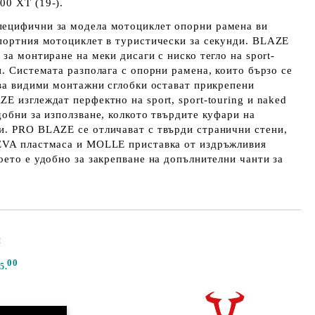
00 XT (19-).
ецифични за модела мотоциклет опорни рамена ви
спортния мотоциклет в туристически за секунди. BLAZE
за монтиране на меки дисаги с ниско тегло на sport-
и. Системата разполага с опорни рамена, които бързо се
два видими монтажни сглобки остават прикрепени
E изглеждат перфектно на sport, sport-touring и naked
добни за използване, колкото твърдите куфари на
и. PRO BLAZE се отличават с твърди странични стени,
EVA пластмаса и MOLLE приставка от издръжливия
оето е удобно за закрепване на допълнителни чанти за
и
Добави в желани
00
5.