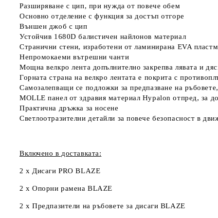
Разширяване с цип, при нужда от повече обем
Основно отделение с функция за достъп отгоре
Външен джоб с цип
Устойчив 1680D балистичен найлонов материал
Странични стени, изработени от ламинирана EVA пластм
Непромокаеми вътрешни чанти
Мощна велкро лента допълнително закрепва лявата и дяс
Горната страна на велкро лентата е покрита с противоп
Самозалепващи се подложки за предпазване на ръбовете,
MOLLE панел от здравия материал Hypalon отпред, за до
Практична дръжка за носене
Светлоотразителни детайли за повече безопасност в дви
Включено в доставката:
2 x Дисаги PRO BLAZE
2 x Oпорни рамена BLAZE
2 x Предпазители на ръбовете за дисаги BLAZE