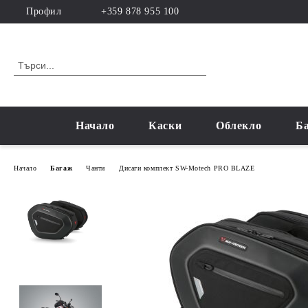
Профил
+359 878 955 100
Начало
Каски
Облекло
Б
Начало
Багаж
Чанти
Дисаги комплект SW-Motech PRO BLAZE