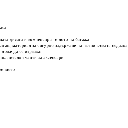
аса
ната дисага и компенсира теглото на багажа
лъзгащ материал за сигурно задържане на пътническата седалка
 може да се изрязват
пълнителни чанти за аксесоари
жението