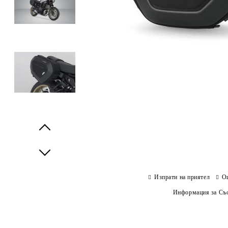
Prev
Next
Изпрати на приятел
О
Информация за Съо