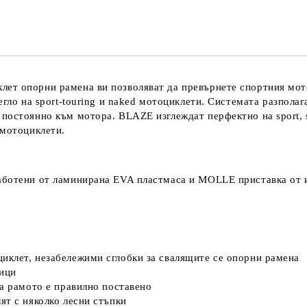
Съгласен съм с
Политика
Ние ще се свържем с вас в рамки
ет опорни рамена ви позволяват да превърнете спортния мот
егло на
sport-touring и
naked мотоциклети. Системата разполага
и постоянно към мотора. BLAZE изглеждат перфектно на
sport,
 мотоциклети.
аботени от ламинирана EVA пластмаса и MOLLE приставка от и
иклет, незабележими сглобки за свалящите се опорни рамена
вици
га рамото е правилно поставено
ят с няколко лесни стъпки