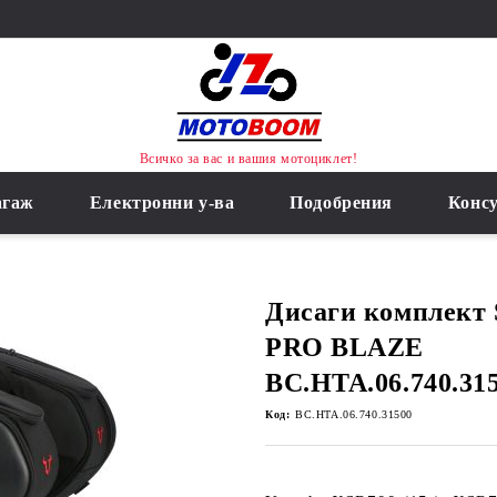
Всичко за вас и вашия мотоциклет!
агаж
Електронни у-ва
Подобрения
Конс
Дисаги комплект
PRO BLAZE
BC.HTA.06.740.31
Код:
BC.HTA.06.740.31500