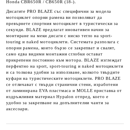
Honda CBR650R / CB650R (18-).
Дисагите PRO BLAZE със специфични за модела
мотоциклет опорни рамена ви позволяват да
превърнете спортния мотоциклет в туристически за
секунди. BLAZE предлагат иновативен начин за
монтиране на меки дисаги с ниско тегло на sport-
touring и naked мотоциклети. Системата разполага с
опорни рамена, които бързо се закрепват и свалят,
само едва видими монтажни сглобки остават
прикрепени постоянно към мотора. BLAZE изглеждат
перфектно на sport, sport-touring и naked мотоциклети
и са толкова удобни за използване, колкото твърдите
куфари на туристическите мотоциклети. PRO BLAZE
се отличават с твърди странични стени, изработени
от ламинирана EVA пластмаса и MOLLE приставка от
издръжливия материал Hypalon отпред, което е
удобно за закрепване на допълнителни чанти за
аксесоари.