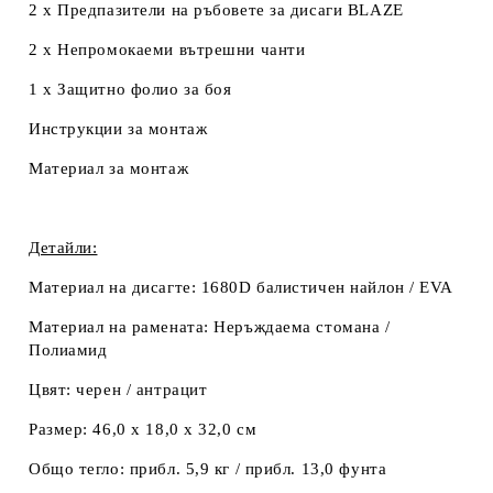
2 x Предпазители на ръбовете за дисаги BLAZE
2 x Непромокаеми вътрешни чанти
1 x Защитно фолио за боя
Инструкции за монтаж
Материал за монтаж
Детайли:
Материал на дисагте:
1680D балистичен найлон / EVA
Материал на рамената:
Неръждаема стомана /
Полиамид
Цвят:
черен / антрацит
Размер:
46,0 x 18,0 x 32,0 см
Общо тегло:
прибл. 5,9 кг / прибл. 13,0 фунта