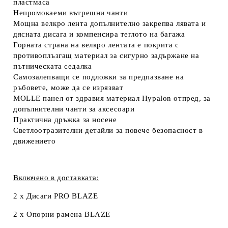
пластмаса
Непромокаеми вътрешни чанти
Мощна велкро лента допълнително закрепва лявата и
дясната дисага и компенсира теглото на багажа
Горната страна на велкро лентата е покрита с
противоплъзгащ материал за сигурно задържане на
пътническата седалка
Самозалепващи се подложки за предпазване на
ръбовете, може да се изрязват
MOLLE панел от здравия материал Hypalon отпред, за
допълнителни чанти за аксесоари
Практична дръжка за носене
Светлоотразителни детайли за повече безопасност в
движението
Включено в доставката:
2 x Дисаги PRO BLAZE
2 x Oпорни рамена BLAZE