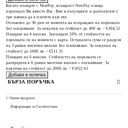
Когато плащате с NewPay, всъщност NewPay плаща
поръчката Ви вместо Вас. Вие я получавате и разполагате с
три начина да я платите към тях:
Отложено до 30 дни от момента на изпращане на поръчката
без оскъпяване. За покупки на стойност до 400 лв. / €204,52
Плащане на 4 вноски. Заплащате 20% от стойността на
поръчката си на момента с карта. Останалата сума се разделя
на 3 равни месечни вноски без оскъпяване. За покупки на
стойност до 1000 лв. / €511.31
Плащане на 6 вноски. Стойността на поръчката се
разпределя в 6 равни месечни вноски с оскъпяване. За
покупки на стойност до 2000 лв. / €1022.61
БЪРЗА ПОРЪЧКА
САМО ПОПЪЛНЕТЕ 2 ПОЛЕТА
Оцени продукта
Информация за Съответствие
Съгласен съм с
Политиката за лични данни