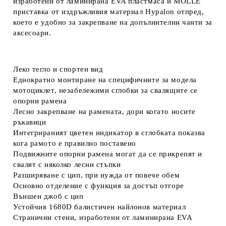
изработени от ламинирана EVA пластмаса и MOLLE
приставка от издръжливия материал Hypalon отпред,
което е удобно за закрепване на допълнителни чанти за
аксесоари.
Леко тегло и спортен вид
Еднократно монтиране на специфичните за модела
мотоциклет, незабележими сглобки за свалящите се
опорни рамена
Лесно закрепване на рамената, дори когато носите
ръкавици
Интегрираният цветен индикатор в сглобката показва
кога рамото е правилно поставено
Подвижните опорни рамена могат да се прикрепят и
свалят с няколко лесни стъпки
Разширяване с цип, при нужда от повече обем
Основно отделение с функция за достъп отгоре
Външен джоб с цип
Устойчив 1680D балистичен найлонов материал
Странични стени, изработени от ламинирана EVA