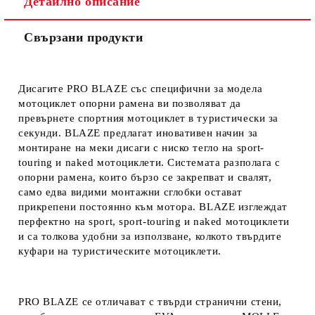
Детайлно описание
Ние ще се свържем с вас в рамките на работния ден.
Свързани продукти
Дисагите PRO BLAZE със специфични за модела
мотоциклет опорни рамена ви позволяват да
превърнете спортния мотоциклет в туристически за
секунди. BLAZE предлагат иновативен начин за
монтиране на меки дисаги с ниско тегло на
sport-
touring и
naked мотоциклети. Системата разполага с
опорни рамена, които бързо се закрепват и свалят,
само едва видими монтажни сглобки остават
прикрепени постоянно към мотора. BLAZE изглеждат
перфектно на
sport,
sport-touring и
naked мотоциклети
и са толкова удобни за използване, колкото твърдите
куфари на туристическите мотоциклети.
PRO BLAZE се отличават с твърди странични стени,