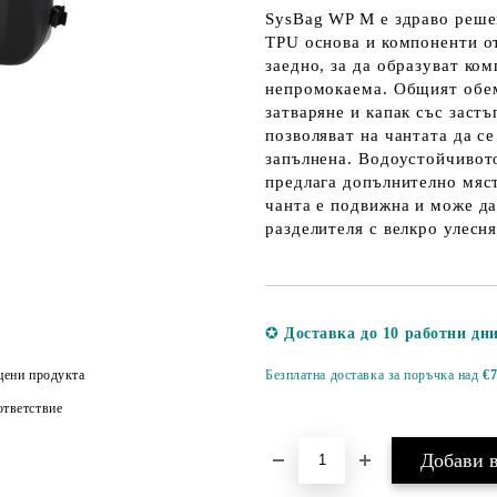
SysBag WP M е здраво решен
TPU основа и компоненти от
заедно, за да образуват ко
непромокаема. Общият обем 
затваряне и капак със заст
позволяват на чантата да с
запълнена. Водоустойчивото
предлага допълнително мяс
чанта е подвижна и може да
разделителя с велкро улесн
✪
Доставка до 10 работни дн
цени продукта
Безплатна доставка за поръчка над
€7
тветствие