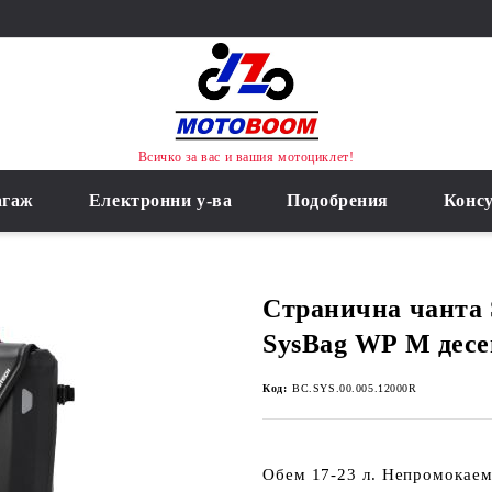
Всичко за вас и вашия мотоциклет!
агаж
Електронни у-ва
Подобрения
Конс
Странична чанта
SysBag WP M десе
Код:
BC.SYS.00.005.12000R
Обем 17-23 л. Непромокаем