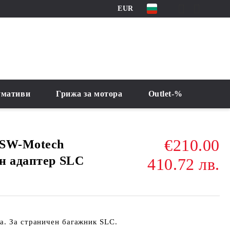
EUR
умативи
Грижа за мотора
Outlet-%
€210.00
 SW-Motech
н адаптер SLC
410.72 лв.
а. За страничен багажник SLC.