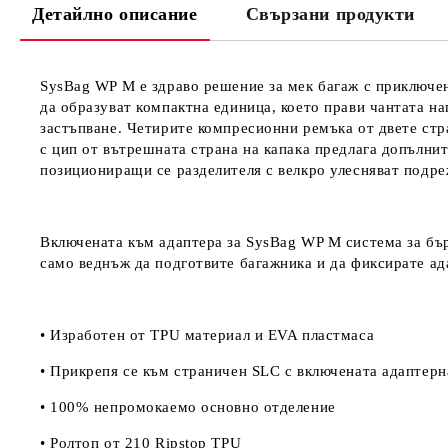
Детайлно описание
Свързани продукти
SysBag WP M е здраво решение за мек багаж с приключен
да образуват компактна единица, което прави чантата на
застъпване. Четирите компресионни ремъка от двете стр
с цип от вътрешната страна на капака предлага допълни
позициониращи се разделителя с велкро улесняват подре
Включената към адаптера за SysBag WP M система за бър
само веднъж да подготвите багажника и да фиксирате ад
• Изработен от TPU материал и EVA пластмаса
• Прикрепя се към страничен SLC с включената адаптерн
• 100% непромокаемо основно отделение
• Ролтоп от 210 Ripstop TPU