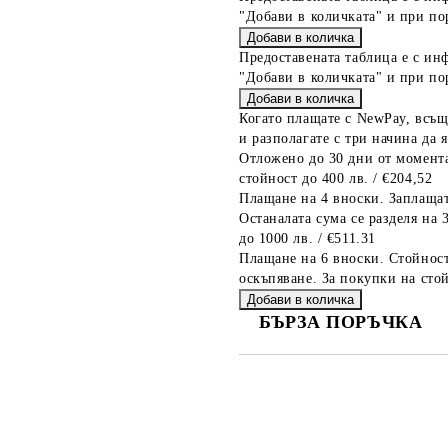
"Добави в количката" и при по
Предоставената таблица е с ин
"Добави в количката" и при по
Когато плащате с NewPay, всъщ
и разполагате с три начина да я
Отложено до 30 дни от момента
стойност до 400 лв. / €204,52
Плащане на 4 вноски. Заплащат
Останалата сума се разделя на 
до 1000 лв. / €511.31
Плащане на 6 вноски. Стойност
оскъпяване. За покупки на стой
БЪРЗА ПОРЪЧКА
САМО ПОПЪЛНЕТЕ 2 ПОЛЕТА
Съгласен съм с
Политика