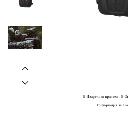
Prev
Next
Изпрати на приятел
О
Информация за Съо