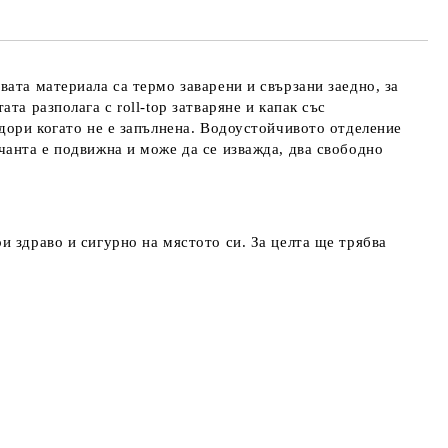
те на работния ден.
ата материала са термо заварени и свързани заедно, за
а разполага с roll-top затваряне и капак със
 дори когато не е запълнена. Водоустойчивото отделение
чанта е подвижна и може да се изважда, два свободно
и здраво и сигурно на мястото си. За целта ще трябва