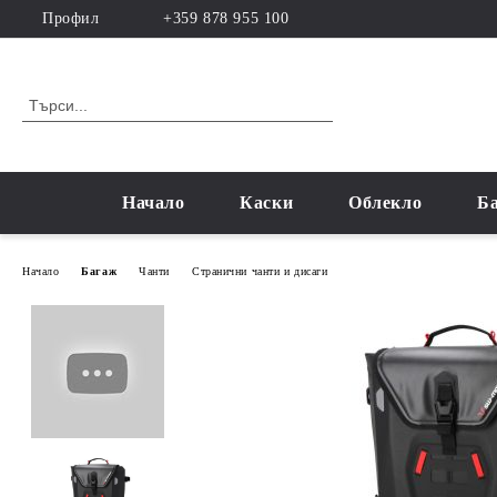
Профил
+359 878 955 100
Начало
Каски
Облекло
Б
Начало
Багаж
Чанти
Странични чанти и дисаги