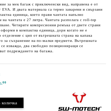
ие за мек багаж с приключенски вид, направена е от
 EVA. И двата материала са термо заварени и свързани
мпактна единица, което прави чантата напълно
на чантата е 27 литра. Чантата разполага с roll-top
ъпване. Четирите компресионни ремъка от двете страни
е оформи в компактна единица, дори когато не е
 отделение с цип от вътрешната страна на капака
то за съхранение на по-малки предмети. Вътрешната
 се изважда, два свободно позициониращи се
яват подреждането на багажа.
и
Добави в желани
00
5.