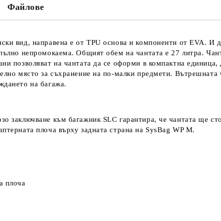
Ние ще се свържем с вас в рамки
Файлове
ски вид, направена е от TPU основа и компоненти от EVA. И дв
пълно непромокаема. Общият обем на чантата е 27 литра. Чантат
ани позволяват на чантата да се оформи в компактна единица,
телно място за съхранение на по-малки предмети. Вътрешната 
ждането на багажа.
зо заключване към багажник SLC гарантира, че чантата ще сто
аптерната плоча върху задната страна на SysBag WP M.
а плоча