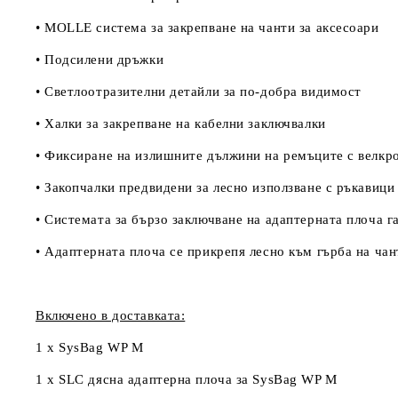
• MOLLE система за закрепване на чанти за аксесоари
• Подсилени дръжки
• Светлоотразителни детайли за по-добра видимост
• Халки за закрепване на кабелни заключвалки
• Фиксиране на излишните дължини на ремъците с велкр
• Закопчалки предвидени за лесно използване с ръкавици
• Системата за бързо заключване на адаптерната плоча 
• Адаптерната плоча се прикрепя лесно към гърба на ч
Включено в доставката:
1 x SysBag WP M
1 x SLC дясна адаптерна плоча за SysBag WP M