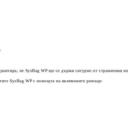
о
гарантира, че SysBag WP ще се държи сигурно от страничния н
антите SysBag WP с помощта на включените ремъци