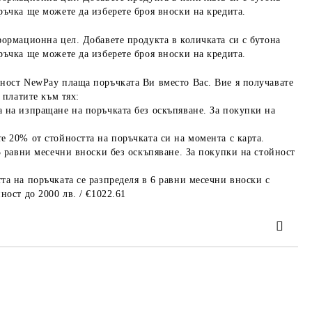
ръчка ще можете да изберете броя вноски на кредита.
формационна цел. Добавете продукта в количката си с бутона
ръчка ще можете да изберете броя вноски на кредита.
ност NewPay плаща поръчката Ви вместо Вас. Вие я получавате
 платите към тях:
 на изпращане на поръчката без оскъпяване. За покупки на
е 20% от стойността на поръчката си на момента с карта.
3 равни месечни вноски без оскъпяване. За покупки на стойност
та на поръчката се разпределя в 6 равни месечни вноски с
ност до 2000 лв. / €1022.61
та за лични данни