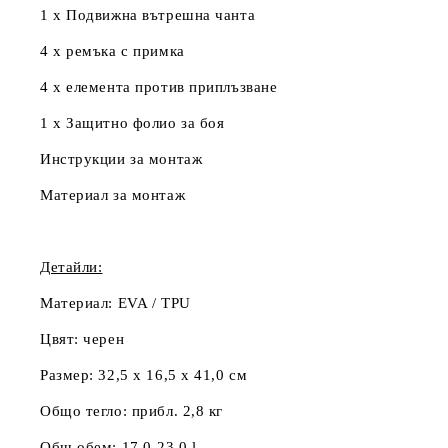
1 x Подвижна вътрешна чанта
4 х ремъка с примка
4 х елемента против приплъзване
1 x Защитно фолио за боя
Инструкции за монтаж
Материал за монтаж
Детайли:
Материал:
EVA / TPU
Цвят:
черен
Размер:
32,5 x 16,5 x 41,0 см
Общо тегло:
прибл. 2,8 кг
Общ обем:
17,0-23,0 l