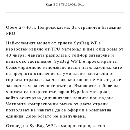
Код:
BC.SYS.00.006.12000L
Обем 27-40 л. Непромокаема. За страничен багажник
PRO.
Най-големият модел от триото SysBag WP е
изработен изцяло от TPU материал и има общ обем от
40 литра. Чантата разполага с roll-top затваряне и
капак със застъпване. SysBag WP L е проектиран за
безкомпромисно използване извън пътя: закопчалките
на предното отделение са умишлено поставени от
горната страна, така че никакви клони не могат да се
закачат там на тесните пътеки. Външните ръбове на
чантата са покрити със здрав Hypalon материал,
който осигурява допълнителна защита при падане.
Четирите компресионни рмъка от двете страни
позволяват на чантата да се оформи в компактна
единица, дори когато не е запълнена.
Отпред на SysBag WP L има просторно, лесно