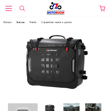
Начало
Багаж
Чанти
Странични чанти и дисаги