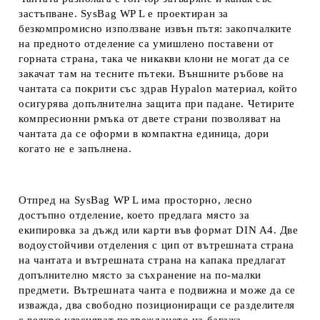
застъпване. SysBag WP L е проектиран за
безкомпромисно използване извън пътя: закопчалките
на предното отделение са умишлено поставени от
горната страна, така че никакви клони не могат да се
закачат там на тесните пътеки. Външните ръбове на
чантата са покрити със здрав Hypalon материал, който
осигурява допълнителна защита при падане. Четирите
компресионни рмъка от двете страни позволяват на
чантата да се оформи в компактна единица, дори
когато не е запълнена.
Отпред на SysBag WP L има просторно, лесно
достъпно отделение, което предлага място за
екипировка за дъжд или карти във формат DIN A4. Две
водоустойчиви отделения с цип от вътрешната страна
на чантата и вътрешната страна на капака предлагат
допълнително място за съхранение на по-малки
предмети. Вътрешната чанта е подвижна и може да се
изважда, два свободно позициониращи се разделителя
с велкро улесняват подреждането на багажа.