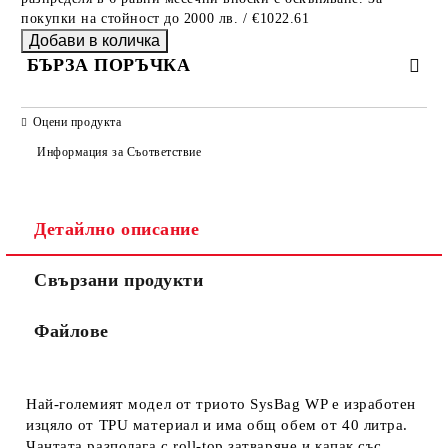
покупки на стойност до 2000 лв. / €1022.61
БЪРЗА ПОРЪЧКА
САМО ПОПЪЛНЕТЕ 2 ПОЛЕТА
Оцени продукта
Информация за Съответствие
Съгласен съм с
Политиката за лични данни
Детайлно описание
Ние ще се свържем с вас в рамките на работния ден.
Свързани продукти
Файлове
Най-големият модел от триото SysBag WP е изработен
изцяло от TPU материал и има общ обем от 40 литра.
Чантата разполага с roll-top затваряне и капак със