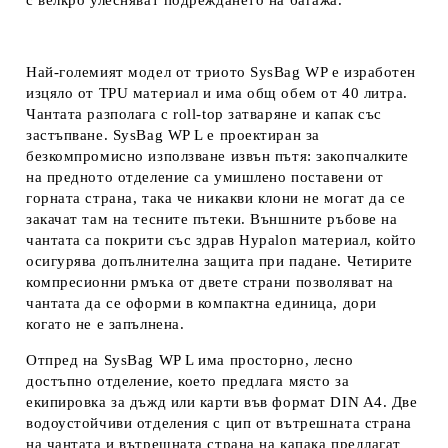
Най-големият модел от триото SysBag WP е изработен
изцяло от TPU материал и има общ обем от 40 литра.
Чантата разполага с roll-top затваряне и капак със
застъпване. SysBag WP L е проектиран за
безкомпромисно използване извън пътя: закопчалките
на предното отделение са умишлено поставени от
горната страна, така че никакви клони не могат да се
закачат там на тесните пътеки. Външните ръбове на
чантата са покрити със здрав Hypalon материал, който
осигурява допълнителна защита при падане. Четирите
компресионни рмъка от двете страни позволяват на
чантата да се оформи в компактна единица, дори
когато не е запълнена.
Отпред на SysBag WP L има просторно, лесно
достъпно отделение, което предлага място за
екипировка за дъжд или карти във формат DIN A4. Две
водоустойчиви отделения с цип от вътрешната страна
на чантата и вътрешната страна на капака предлагат