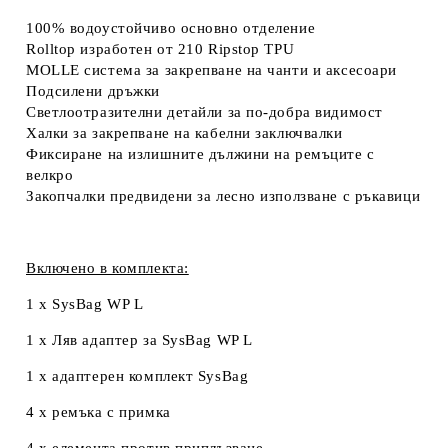
100% водоустойчиво основно отделение
Rolltop изработен от 210 Ripstop TPU
MOLLE система за закрепване на чанти и аксесоари
Подсилени дръжки
Светлоотразителни детайли за по-добра видимост
Халки за закрепване на кабелни заключвалки
Фиксиране на излишните дължини на ремъците с
велкро
Закопчалки предвидени за лесно използване с ръкавици
Включено в комплекта:
1 x SysBag WP L
1 x Ляв адаптер за SysBag WP L
1 x адаптерен комплект SysBag
4 х ремъка с примка
4 х елемента против приплъзване