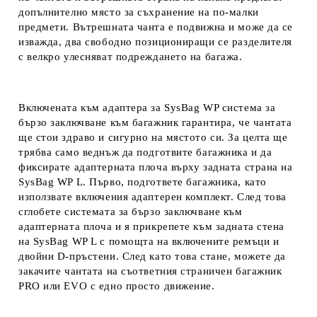
допълнително място за съхранение на по-малки
предмети. Вътрешната чанта е подвижна и може да се
изважда, два свободно позициониращи се разделителя
с велкро улесняват подреждането на багажа.
Включената към адаптера за SysBag WP система за
бързо заключване към багажник гарантира, че чантата
ще стои здраво и сигурно на мястото си. За целта ще
трябва само веднъж да подготвите багажника и да
фиксирате адаптерната плоча върху задната страна на
SysBag WP L. Първо, подгответе багажника, като
използвате включения адаптерен комплект. След това
сглобете системата за бързо заключване към
адаптерната плоча и я прикрепете към задната стена
на SysBag WP L с помощта на включените ремъци и
двойни D-пръстени. След като това стане, можете да
закачите чантата на съответния страничен багажник
PRO или EVO с едно просто движение.