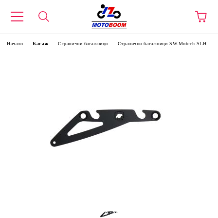
Начало
Багаж
Странични багажници
Странични багажници SW-Motech SLH