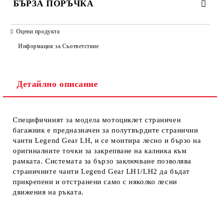
БЪРЗА ПОРЪЧКА
САМО ПОПЪЛНЕТЕ 2 ПОЛЕТА
Оцени продукта
Информация за Съответствие
Съгласен съм с
Политиката за лични данни
Детайлно описание
Ние ще се свържем с вас в рамките на работния ден.
Специфичният за модела мотоциклет страничен
багажник е предназначен за полутвърдите странични
чанти Legend Gear LH, и се монтира лесно и бързо на
оригиналните точки за закрепване на калника към
рамката. Системата за бързо заключване позволява
страничните чанти Legend Gear LH1/LH2 да бъдат
прикрепени и отстранени само с няколко лесни
движения на ръката.