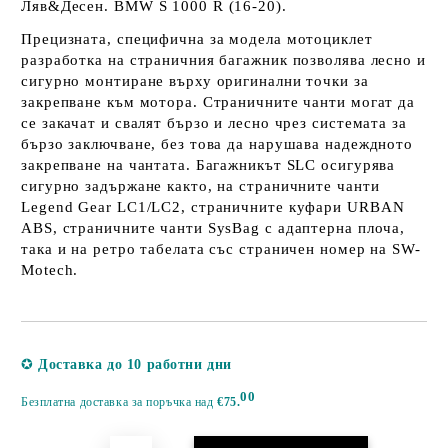
Ляв&Десен. BMW S 1000 R (16-20).
Прецизната, специфична за модела мотоциклет
разработка на страничния багажник позволява лесно и
сигурно монтиране върху оригинални точки за
закрепване към мотора. Страничните чанти могат да
се закачат и свалят бързо и лесно чрез системата за
бързо заключване, без това да нарушава надеждното
закрепване на чантата. Багажникът SLC осигурява
сигурно задържане както, на страничните чанти
Legend Gear LC1/LC2, страничните куфари URBAN
ABS, страничните чанти SysBag с адаптерна плоча,
така и на ретро табелата със страничен номер на SW-
Motech.
Добави в желани
✪
Доставка до 10 работни дни
00
Безплатна доставка за поръчка над
€75.