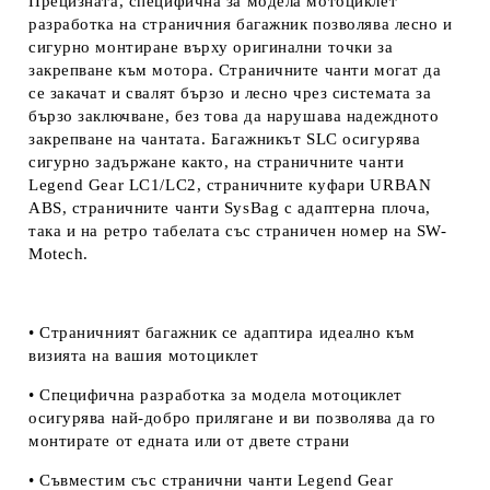
Прецизната, специфична за модела мотоциклет
разработка на страничния багажник позволява лесно и
сигурно монтиране върху оригинални точки за
закрепване към мотора. Страничните чанти могат да
се закачат и свалят бързо и лесно чрез системата за
бързо заключване, без това да нарушава надеждното
закрепване на чантата. Багажникът SLC осигурява
сигурно задържане както, на страничните чанти
Legend Gear LC1/LC2, страничните куфари URBAN
ABS, страничните чанти SysBag с адаптерна плоча,
така и на ретро табелата със страничен номер на
SW-
Motech.
• Страничният багажник се адаптира идеално към
визията на вашия мотоциклет
• Специфична разработка за модела мотоциклет
осигурява най-добро прилягане и ви позволява да го
монтирате от едната или от двете страни
• Съвместим със странични чанти Legend Gear