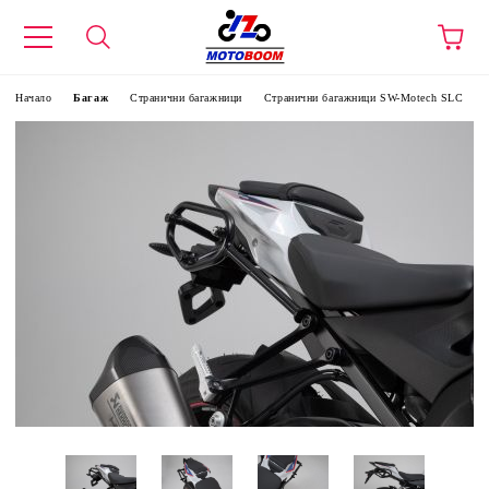
Начало
Багаж
Странични багажници
Странични багажници SW-Motech SLC