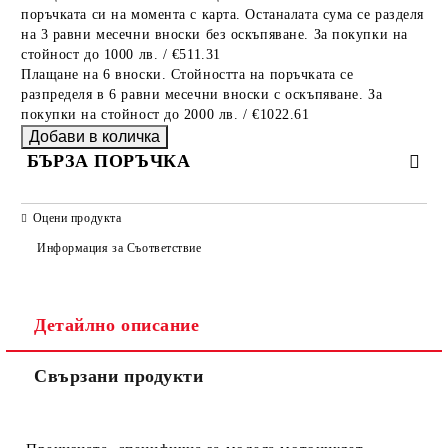
поръчката си на момента с карта. Останалата сума се разделя
на 3 равни месечни вноски без оскъпяване. За покупки на
стойност до 1000 лв. / €511.31
Плащане на 6 вноски. Стойността на поръчката се
разпределя в 6 равни месечни вноски с оскъпяване. За
покупки на стойност до 2000 лв. / €1022.61
БЪРЗА ПОРЪЧКА
САМО ПОПЪЛНЕТЕ 2 ПОЛЕТА
Оцени продукта
Информация за Съответствие
Съгласен съм с
Политиката за лични данни
Детайлно описание
Ние ще се свържем с вас в рамките на работния ден.
Свързани продукти