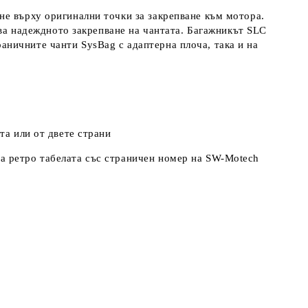
не върху оригинални точки за закрепване към мотора.
ава надеждното закрепване на чантата. Багажникът SLC
ничните чанти SysBag с адаптерна плоча, така и на
та или от двете страни
а ретро табелата със страничен номер на SW-Motech