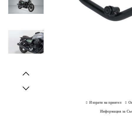
Prev
Next
Изпрати на приятел
О
Информация за Съо