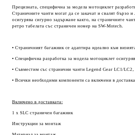
Прецизната, специфична за модела мотоциклет разработк
Страничните чанти могат да се закачат и свалят бързо и
осигурява сигурно задържане както, на страничните чан
ретро табелата със страничен номер на
SW-Motech.
• Страничният багажник се адаптира идеално към визият
• Специфична разработка за модела мотоциклет осигурява
• Съвместим със странични чанти Legend Gear LC1/LC2,
• Всички необходими компоненти са включени в доставка
Включено в доставката:
1 x SLC страничен багажник
Инструкции за монтаж
Материал за монтаж