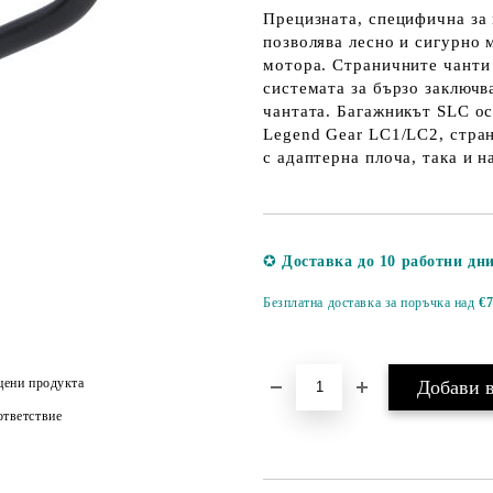
Прецизната, специфична за
позволява лесно и сигурно 
мотора. Страничните чанти 
системата за бързо заключв
чантата. Багажникът SLC ос
Legend Gear LC1/LC2, стра
с адаптерна плоча, така и 
✪
Доставка до 10 работни дн
Безплатна доставка за поръчка над
€7
цени продукта
тветствие