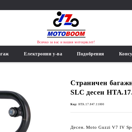
Всичко за вас и вашия мотоциклет!
агаж
Електронни у-ва
Подобрения
Конс
Страничен багаж
SLC десен HTA.17.
Код:
HTA.17.847.11000
Десен. Moto Guzzi V7 IV Spec