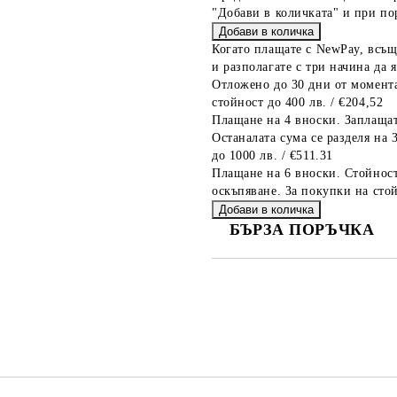
"Добави в количката" и при по
Когато плащате с NewPay, всъщ
и разполагате с три начина да я
Отложено до 30 дни от момента
стойност до 400 лв. / €204,52
Плащане на 4 вноски. Заплащат
Останалата сума се разделя на 
до 1000 лв. / €511.31
Плащане на 6 вноски. Стойност
оскъпяване. За покупки на стой
БЪРЗА ПОРЪЧКА
САМО ПОПЪЛНЕТЕ 2 ПОЛЕТА
Съгласен съм с
Политика
Ние ще се свържем с вас в рамки