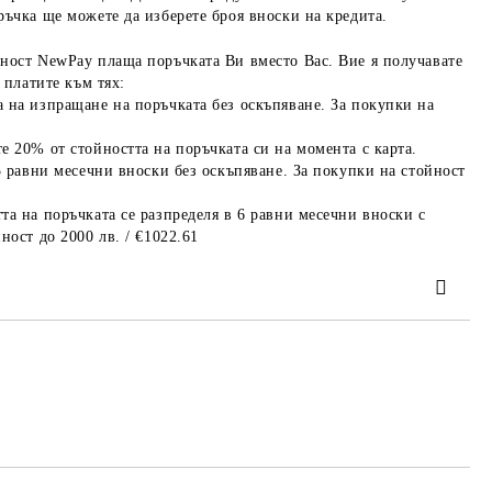
ръчка ще можете да изберете броя вноски на кредита.
ност NewPay плаща поръчката Ви вместо Вас. Вие я получавате
 платите към тях:
 на изпращане на поръчката без оскъпяване. За покупки на
е 20% от стойността на поръчката си на момента с карта.
3 равни месечни вноски без оскъпяване. За покупки на стойност
та на поръчката се разпределя в 6 равни месечни вноски с
ност до 2000 лв. / €1022.61
та за лични данни
те на работния ден.