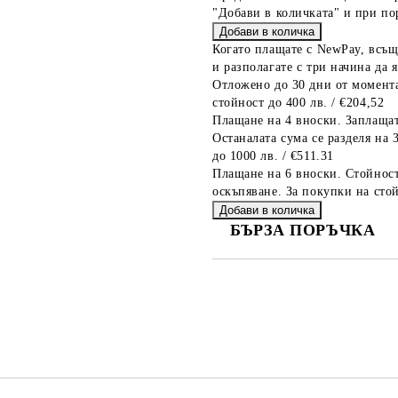
"Добави в количката" и при по
Когато плащате с NewPay, всъщ
и разполагате с три начина да я
Отложено до 30 дни от момента
стойност до 400 лв. / €204,52
Плащане на 4 вноски. Заплащат
Останалата сума се разделя на 
до 1000 лв. / €511.31
Плащане на 6 вноски. Стойност
оскъпяване. За покупки на стой
БЪРЗА ПОРЪЧКА
САМО ПОПЪЛНЕТЕ 2 ПОЛЕТА
Съгласен съм с
Политика
Ние ще се свържем с вас в рамки