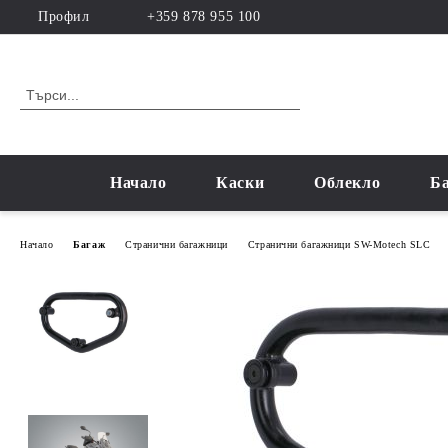
Профил
+359 878 955 100
Начало
Каски
Облекло
Б
Начало
Багаж
Странични багажници
Странични багажници SW-Motech SLC