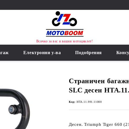
Всичко за вас и вашия мотоциклет!
агаж
Електронни у-ва
Подобрения
Конс
Страничен багаж
SLC десен HTA.11.
Код:
HTA.11.991.11000
Десен. Triumph Tiger 660 (21