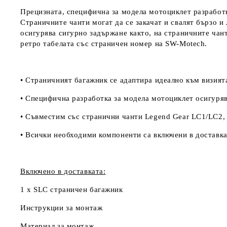
Прецизната, специфична за модела мотоциклет разработк
Страничните чанти могат да се закачат и свалят бързо и
осигурява сигурно задържане както, на страничните чан
ретро табелата със страничен номер на
SW-Motech.
• Страничният багажник се адаптира идеално към визият
• Специфична разработка за модела мотоциклет осигурява
• Съвместим със странични чанти Legend Gear LC1/LC2,
• Всички необходими компоненти са включени в доставка
Включено в доставката:
1 x SLC страничен багажник
Инструкции за монтаж
Материал за монтаж