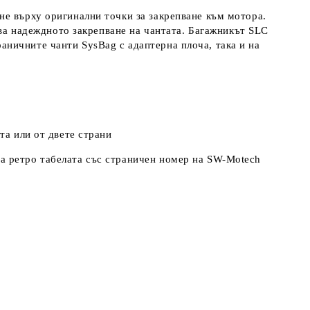
не върху оригинални точки за закрепване към мотора.
ава надеждното закрепване на чантата. Багажникът SLC
ничните чанти SysBag с адаптерна плоча, така и на
та или от двете страни
а ретро табелата със страничен номер на SW-Motech