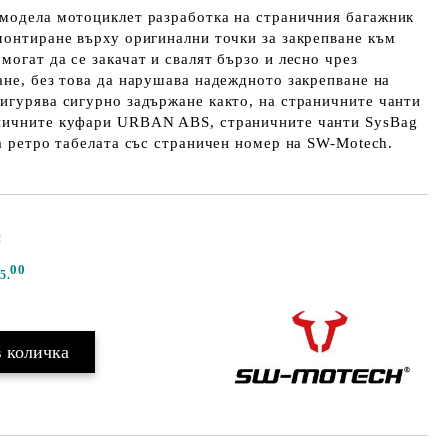
 модела мотоциклет разработка на страничния багажник
монтиране върху оригинални точки за закрепване към
могат да се закачат и свалят бързо и лесно чрез
ане, без това да нарушава надеждното закрепване на
игурява сигурно задържане както, на страничните чанти
ничните куфари URBAN ABS, страничните чанти SysBag
на ретро табелата със страничен номер на SW-Motech.
и
Добави в желани
00
5.