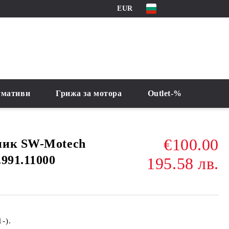
EUR
умативи
Грижа за мотора
Outlet-%
€100.00
ник SW-Motech
991.11000
195.58 лв.
-).