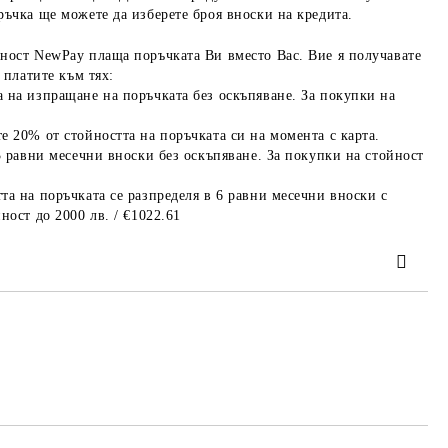
ръчка ще можете да изберете броя вноски на кредита.
ност NewPay плаща поръчката Ви вместо Вас. Вие я получавате
 платите към тях:
 на изпращане на поръчката без оскъпяване. За покупки на
е 20% от стойността на поръчката си на момента с карта.
3 равни месечни вноски без оскъпяване. За покупки на стойност
та на поръчката се разпределя в 6 равни месечни вноски с
ност до 2000 лв. / €1022.61
та за лични данни
те на работния ден.