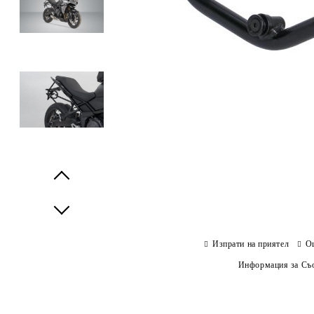
Prev
Next
Изпрати на приятел
О
Информация за Съо