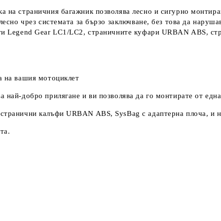
а на страничния багажник позволява лесно и сигурно монтира
 лесно чрез системата за бързо заключване, без това да наруш
ти Legend Gear LC1/LC2, страничните куфари URBAN ABS, стра
а на вашия мотоциклет
 най-добро прилягане и ви позволява да го монтирате от една
 странични калъфи URBAN ABS, SysBag с адаптерна плоча, и н
та.