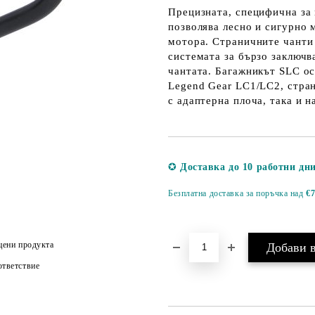
Прецизната, специфична за
позволява лесно и сигурно 
мотора. Страничните чанти 
системата за бързо заключв
чантата. Багажникът SLC ос
Legend Gear LC1/LC2, стра
с адаптерна плоча, така и 
✪
Доставка до 10 работни дн
Безплатна доставка за поръчка над
€7
цени продукта
тветствие