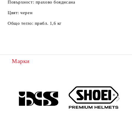
Повърхност:
прахово боядисана
Цвят:
черен
Общо тегло:
прибл. 1,6 кг
Марки