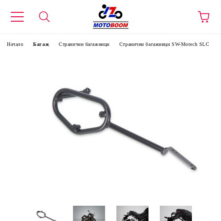
Начало
Багаж
Странични багажници
Странични багажници SW-Motech SLC