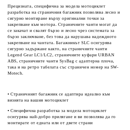
Прецизната, специфична за модела мотоциклет
разработка на страничния багажник позволява лесно и
сигурно монтиране върху оригинални точки за
закрепване към мотора. Страничните чанти могат да
се закачат и свалят бързо и лесно чрез системата за
бързо заключване, без това да нарушава надеждното
закрепване на чантата. Багажникът SLC осигурява
сигурно задържане както, на страничните чанти
Legend Gear LC1/LC2, страничните куфари URBAN
ABS, страничните чанти SysBag с адаптерна плоча,
така и на ретро табелата със страничен номер на
SW-
Motech.
• Страничният багажник се адаптира идеално към
визията на вашия мотоциклет
• Специфична разработка за модела мотоциклет
осигурява най-добро прилягане и ви позволява да го
монтирате от едната или от двете страни