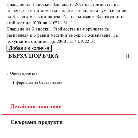
Плащане на 4 вноски. Заплащате 20% от стойността на
поръчката си на момента с карта. Останалата сума се разделя
на 3 равни месечни вноски без оскъпяване. За покупки на
стойност до 1000 лв. / €511.31
Плащане на 6 вноски. Стойността на поръчката се
разпределя в 6 равни месечни вноски с оскъпяване. За
покупки на стойност до 2000 лв. / €1022.61
БЪРЗА ПОРЪЧКА
САМО ПОПЪЛНЕТЕ 2 ПОЛЕТА
Оцени продукта
Информация за Съответствие
Съгласен съм с
Политиката за лични данни
Детайлно описание
Ние ще се свържем с вас в рамките на работния ден.
Свързани продукти