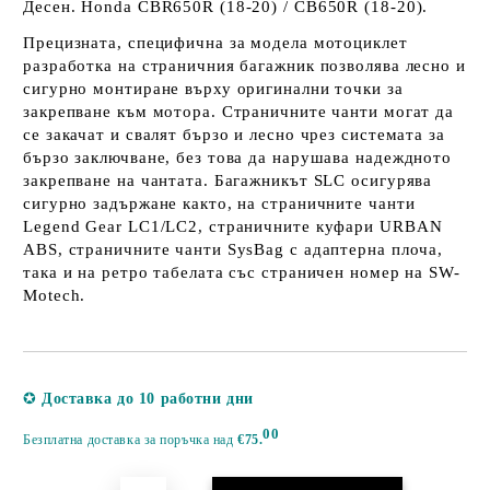
Десен. Honda CBR650R (18-20) / CB650R (18-20).
Прецизната, специфична за модела мотоциклет
разработка на страничния багажник позволява лесно и
сигурно монтиране върху оригинални точки за
закрепване към мотора. Страничните чанти могат да
се закачат и свалят бързо и лесно чрез системата за
бързо заключване, без това да нарушава надеждното
закрепване на чантата. Багажникът SLC осигурява
сигурно задържане както, на страничните чанти
Legend Gear LC1/LC2, страничните куфари URBAN
ABS, страничните чанти SysBag с адаптерна плоча,
така и на ретро табелата със страничен номер на SW-
Motech.
Добави в желани
✪
Доставка до 10 работни дни
00
Безплатна доставка за поръчка над
€75.