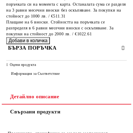
поръчката си на момента с карта. Останалата сума се разделя
на 3 равни месечни вноски без оскъпяване. За покупки на
стойност до 1000 лв. / €511.31
Плащане на 6 вноски. Стойността на поръчката се
разпределя в 6 равни месечни вноски с оскъпяване. За
покупки на стойност до 2000 лв. / €1022.61
БЪРЗА ПОРЪЧКА
САМО ПОПЪЛНЕТЕ 2 ПОЛЕТА
Оцени продукта
Информация за Съответствие
Съгласен съм с
Политиката за лични данни
Детайлно описание
Ние ще се свържем с вас в рамките на работния ден.
Свързани продукти