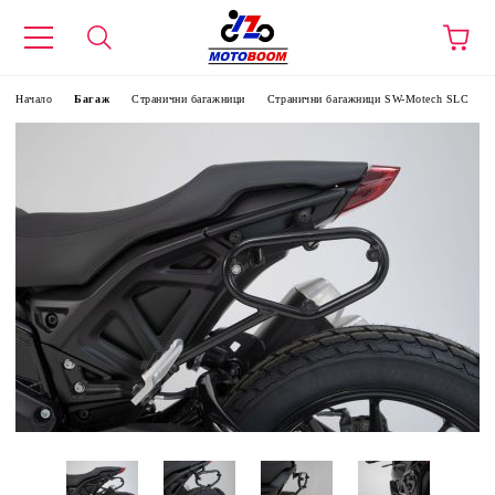
Начало
Багаж
Странични багажници
Странични багажници SW-Motech SLC