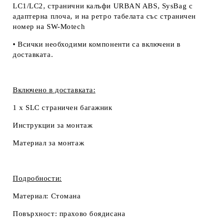
LC1/LC2, странични калъфи URBAN ABS, SysBag с
адаптерна плоча, и на ретро табелата със страничен
номер на SW-Motech
• Всички необходими компоненти са включени в
доставката.
Включено в доставката:
1 x SLC страничен багажник
Инструкции за монтаж
Материал за монтаж
Подробности:
Материал:
Стомана
Повърхност:
прахово боядисана