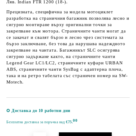
Ляв. Indian FTR 1200 (18-).
Прецизната, специфична за модела мотоциклет
разработка на страничния багажник позволява лесно и
сигурно монтиране върху оригинални точки за
закрепване към мотора. Страничните чанти могат да
се закачат и свалят бързо и лесно чрез системата за
бързо заключване, без това да нарушава надеждното
закрепване на чантата. Багажникът SLC осигурява
сигурно задържане както, на страничните чанти
Legend Gear LC1/LC2, страничните куфари URBAN
ABS, страничните чанти SysBag с адаптерна плоча,
така и на ретро табелата със страничен номер на SW-
Motech.
Добави в желани
✪
Доставка до 10 работни дни
00
Безплатна доставка за поръчка над
€75.