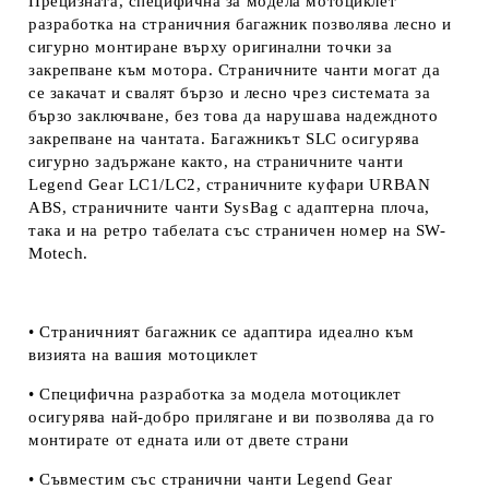
Прецизната, специфична за модела мотоциклет
разработка на страничния багажник позволява лесно и
сигурно монтиране върху оригинални точки за
закрепване към мотора. Страничните чанти могат да
се закачат и свалят бързо и лесно чрез системата за
бързо заключване, без това да нарушава надеждното
закрепване на чантата. Багажникът SLC осигурява
сигурно задържане както, на страничните чанти
Legend Gear LC1/LC2, страничните куфари URBAN
ABS, страничните чанти SysBag с адаптерна плоча,
така и на ретро табелата със страничен номер на
SW-
Motech.
• Страничният багажник се адаптира идеално към
визията на вашия мотоциклет
• Специфична разработка за модела мотоциклет
осигурява най-добро прилягане и ви позволява да го
монтирате от едната или от двете страни
• Съвместим със странични чанти Legend Gear