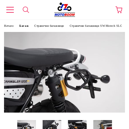
Начало
Багаж
Странични багажници
Странични багажници SW-Motech SLC