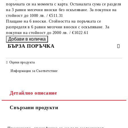
поръчката си на момента с карта. Останалата сума се разделя
на 3 равни месечни вноски без оскъпяване. За покупки на
стойност до 1000 лв. / €511.31
Плащане на 6 вноски. Стойността на поръчката се
разпределя в 6 равни месечни вноски с оскъпяване. За
покупки на стойност до 2000 лв. / €1022.61
БЪРЗА ПОРЪЧКА
САМО ПОПЪЛНЕТЕ 2 ПОЛЕТА
Оцени продукта
Информация за Съответствие
Съгласен съм с
Политиката за лични данни
Детайлно описание
Ние ще се свържем с вас в рамките на работния ден.
Свързани продукти