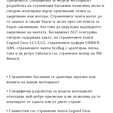
Прецизната, специфична за модела мотоциклет
разработка на страничния багажник позволява лесно и
сигурно монтиране върху оригинални точки за
закрепване към мотора. Страничните чанти могат да
се закачат и свалят бързо и лесно чрез системата за
бързо заключване, без това да нарушава надеждното
закрепване на чантата. Багажникът SLC осигурява
сигурно задържане както, на страничните чанти
Legend Gear LC1/LC2, страничните куфари URBAN
ABS, страничните чанти SysBag с адаптерна плоча,
така и на ретро табелата със страничен номер на
SW-
Motech.
• Страничният багажник се адаптира идеално към
визията на вашия мотоциклет
• Специфична разработка за модела мотоциклет
осигурява най-добро прилягане и ви позволява да го
монтирате от едната или от двете страни
• Съвместим със странични чанти Legend Gear