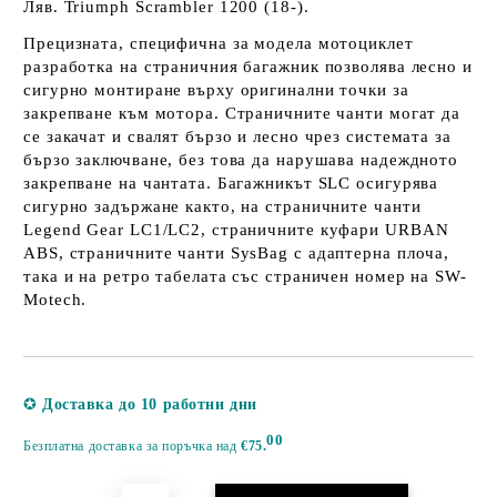
Ляв. Triumph Scrambler 1200 (18-).
Прецизната, специфична за модела мотоциклет
разработка на страничния багажник позволява лесно и
сигурно монтиране върху оригинални точки за
закрепване към мотора. Страничните чанти могат да
се закачат и свалят бързо и лесно чрез системата за
бързо заключване, без това да нарушава надеждното
закрепване на чантата. Багажникът SLC осигурява
сигурно задържане както, на страничните чанти
Legend Gear LC1/LC2, страничните куфари URBAN
ABS, страничните чанти SysBag с адаптерна плоча,
така и на ретро табелата със страничен номер на SW-
Motech.
Добави в желани
✪
Доставка до 10 работни дни
00
Безплатна доставка за поръчка над
€75.