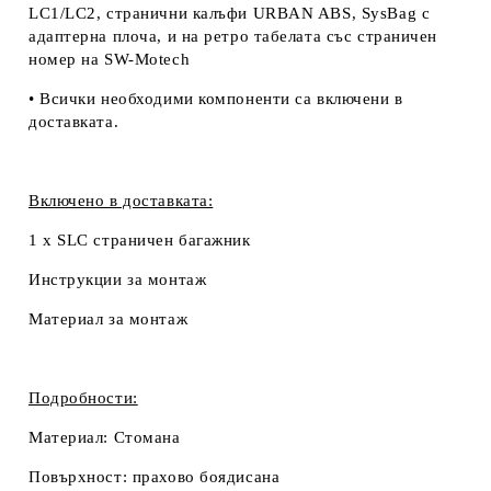
LC1/LC2, странични калъфи URBAN ABS, SysBag с
адаптерна плоча, и на ретро табелата със страничен
номер на SW-Motech
• Всички необходими компоненти са включени в
доставката.
Включено в доставката:
1 x SLC страничен багажник
Инструкции за монтаж
Материал за монтаж
Подробности:
Материал:
Стомана
Повърхност:
прахово боядисана