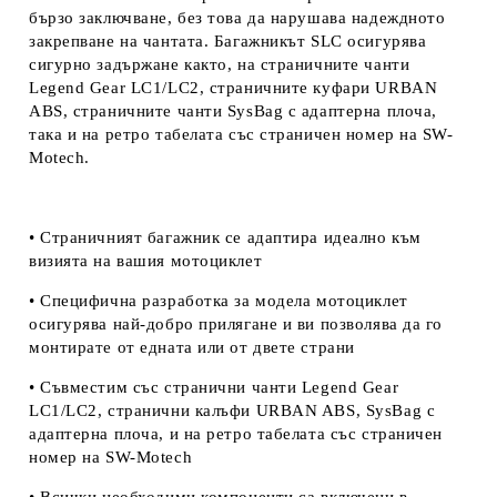
бързо заключване, без това да нарушава надеждното
закрепване на чантата. Багажникът SLC осигурява
сигурно задържане както, на страничните чанти
Legend Gear LC1/LC2, страничните куфари URBAN
ABS, страничните чанти SysBag с адаптерна плоча,
така и на ретро табелата със страничен номер на
SW-
Motech.
• Страничният багажник се адаптира идеално към
визията на вашия мотоциклет
• Специфична разработка за модела мотоциклет
осигурява най-добро прилягане и ви позволява да го
монтирате от едната или от двете страни
• Съвместим със странични чанти Legend Gear
LC1/LC2, странични калъфи URBAN ABS, SysBag с
адаптерна плоча, и на ретро табелата със страничен
номер на SW-Motech
• Всички необходими компоненти са включени в