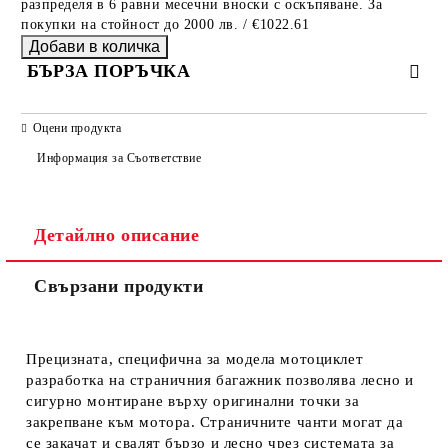
разпределя в 6 равни месечни вноски с оскъпяване. За
покупки на стойност до 2000 лв. / €1022.61
БЪРЗА ПОРЪЧКА
САМО ПОПЪЛНЕТЕ 2 ПОЛЕТА
Оцени продукта
Информация за Съответствие
Съгласен съм с
Политиката за лични данни
Детайлно описание
Ние ще се свържем с вас в рамките на работния ден.
Свързани продукти
Прецизната, специфична за модела мотоциклет
разработка на страничния багажник позволява лесно и
сигурно монтиране върху оригинални точки за
закрепване към мотора. Страничните чанти могат да
се закачат и свалят бързо и лесно чрез системата за