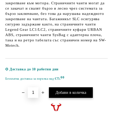
закрепване към мотора. Страничните чанти могат да
се закачат и свалят бързо и лесно чрез системата за
бързо заключване, без това да нарушава надеждното
закрепване на чантата. Багажникът SLC осигурява
сигурно задържане както, на страничните чанти
Legend Gear LC1/LC2, страничните куфари URBAN
ABS, страничните чанти SysBag с адаптерна плоча,
така и на ретро табелата със страничен номер на SW-
Motech.
Добави в желани
✪
Доставка до 10 работни дни
00
Безплатна доставка за поръчка над
€75.