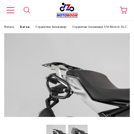
Начало
Багаж
Странични багажници
Странични багажници SW-Motech SLC