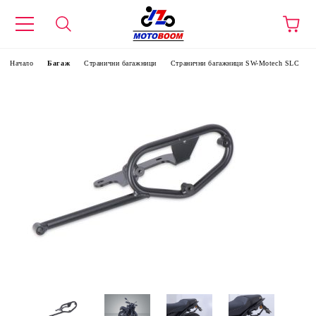
Начало
Багаж
Странични багажници
Странични багажници SW-Motech SLC