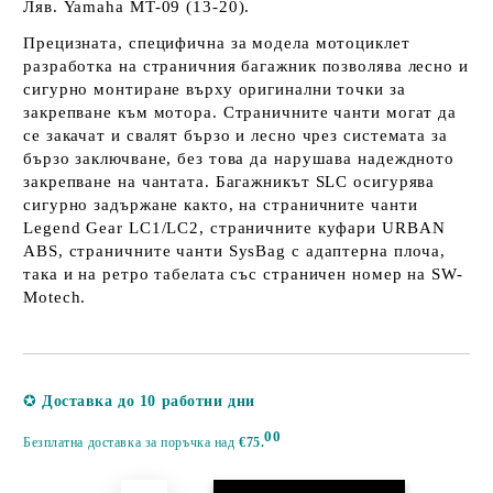
Ляв. Yamaha MT-09 (13-20).
Прецизната, специфична за модела мотоциклет
разработка на страничния багажник позволява лесно и
сигурно монтиране върху оригинални точки за
закрепване към мотора. Страничните чанти могат да
се закачат и свалят бързо и лесно чрез системата за
бързо заключване, без това да нарушава надеждното
закрепване на чантата. Багажникът SLC осигурява
сигурно задържане както, на страничните чанти
Legend Gear LC1/LC2, страничните куфари URBAN
ABS, страничните чанти SysBag с адаптерна плоча,
така и на ретро табелата със страничен номер на SW-
Motech.
Добави в желани
✪
Доставка до 10 работни дни
00
Безплатна доставка за поръчка над
€75.