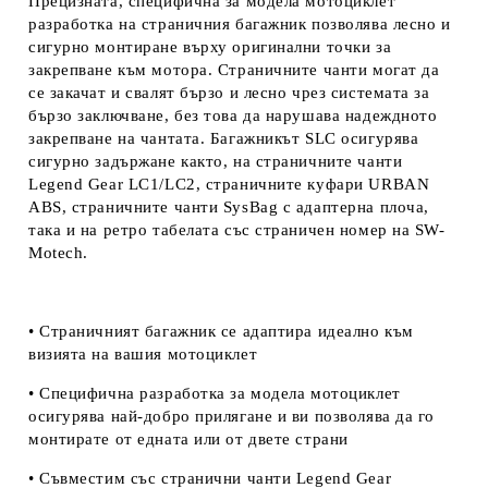
Прецизната, специфична за модела мотоциклет
разработка на страничния багажник позволява лесно и
сигурно монтиране върху оригинални точки за
закрепване към мотора. Страничните чанти могат да
се закачат и свалят бързо и лесно чрез системата за
бързо заключване, без това да нарушава надеждното
закрепване на чантата. Багажникът SLC осигурява
сигурно задържане както, на страничните чанти
Legend Gear LC1/LC2, страничните куфари URBAN
ABS, страничните чанти SysBag с адаптерна плоча,
така и на ретро табелата със страничен номер на
SW-
Motech.
• Страничният багажник се адаптира идеално към
визията на вашия мотоциклет
• Специфична разработка за модела мотоциклет
осигурява най-добро прилягане и ви позволява да го
монтирате от едната или от двете страни
• Съвместим със странични чанти Legend Gear