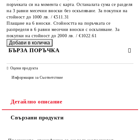
поръчката си на момента с карта. Останалата сума се разделя
на 3 равни месечни вноски без оскъпяване. За покупки на
стойност до 1000 лв. / €511.31
Плащане на 6 вноски. Стойността на поръчката се
разпределя в 6 равни месечни вноски с оскъпяване. За
покупки на стойност до 2000 лв. / €1022.61
БЪРЗА ПОРЪЧКА
САМО ПОПЪЛНЕТЕ 2 ПОЛЕТА
Оцени продукта
Информация за Съответствие
Съгласен съм с
Политиката за лични данни
Детайлно описание
Ние ще се свържем с вас в рамките на работния ден.
Свързани продукти