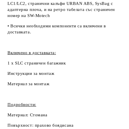
LC1/LC2, странични калъфи URBAN ABS, SysBag с
адаптерна плоча, и на ретро табелата със страничен
номер на SW-Motech
• Всички необходими компоненти са включени в
доставката.
Включено в доставката:
1 x SLC страничен багажник
Инструкции за монтаж
Материал за монтаж
Подробности:
Материал:
Стомана
Повърхност:
прахово боядисана