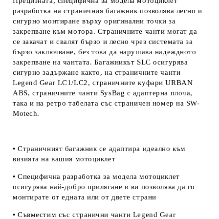
Прецизната, специфична за модела мотоциклет
разработка на страничния багажник позволява лесно и
сигурно монтиране върху оригинални точки за
закрепване към мотора. Страничните чанти могат да
се закачат и свалят бързо и лесно чрез системата за
бързо заключване, без това да нарушава надеждното
закрепване на чантата. Багажникът SLC осигурява
сигурно задържане както, на страничните чанти
Legend Gear LC1/LC2, страничните куфари URBAN
ABS, страничните чанти SysBag с адаптерна плоча,
така и на ретро табелата със страничен номер на
SW-
Motech.
• Страничният багажник се адаптира идеално към
визията на вашия мотоциклет
• Специфична разработка за модела мотоциклет
осигурява най-добро прилягане и ви позволява да го
монтирате от едната или от двете страни
• Съвместим със странични чанти Legend Gear