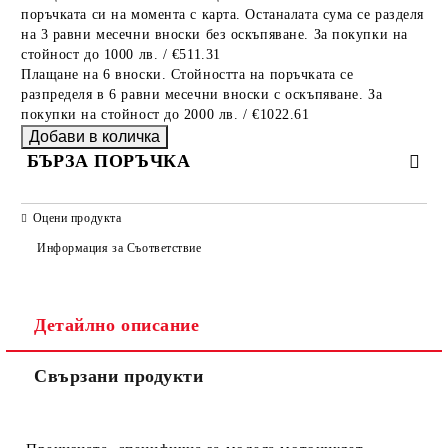
поръчката си на момента с карта. Останалата сума се разделя
на 3 равни месечни вноски без оскъпяване. За покупки на
стойност до 1000 лв. / €511.31
Плащане на 6 вноски. Стойността на поръчката се
разпределя в 6 равни месечни вноски с оскъпяване. За
покупки на стойност до 2000 лв. / €1022.61
БЪРЗА ПОРЪЧКА
САМО ПОПЪЛНЕТЕ 2 ПОЛЕТА
Оцени продукта
Информация за Съответствие
Съгласен съм с
Политиката за лични данни
Детайлно описание
Ние ще се свържем с вас в рамките на работния ден.
Свързани продукти