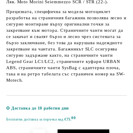
Ляв. Moto Morini Seiemmezzo SCR / STR (22-).
Прецизната, специфична за модела мотоциклет
разработка на страничния багажник позволява лесно и
сигурно монтиране върху оригинални точки за
закрепване към мотора. Страничните чанти могат да
се закачат и свалят бързо и лесно чрез системата за
бързо заключване, без това да нарушава надеждното
закрепване на чантата. Багажникът SLC осигурява
сигурно задържане както, на страничните чанти
Legend Gear LC1/LC2, страничните куфари URBAN
ABS, страничните чанти SysBag с адаптерна плоча,
така и на ретро табелата със страничен номер на SW-
Motech.
Добави в желани
✪
Доставка до 10 работни дни
00
Безплатна доставка за поръчка над
€75.