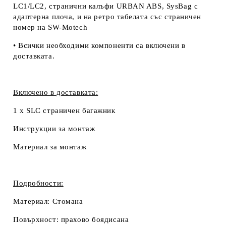
LC1/LC2, странични калъфи URBAN ABS, SysBag с
адаптерна плоча, и на ретро табелата със страничен
номер на SW-Motech
• Всички необходими компоненти са включени в
доставката.
Включено в доставката:
1 x SLC страничен багажник
Инструкции за монтаж
Материал за монтаж
Подробности:
Материал:
Стомана
Повърхност:
прахово боядисана