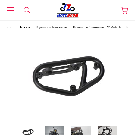
Начало
Багаж
Странични багажници
Странични багажници SW-Motech SLC