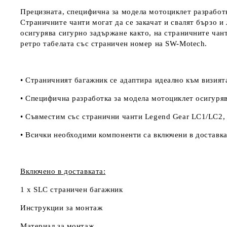
Прецизната, специфична за модела мотоциклет разработк
Страничните чанти могат да се закачат и свалят бързо и
осигурява сигурно задържане както, на страничните чан
ретро табелата със страничен номер на
SW-Motech.
• Страничният багажник се адаптира идеално към визият
• Специфична разработка за модела мотоциклет осигурява
• Съвместим със странични чанти Legend Gear LC1/LC2,
• Всички необходими компоненти са включени в доставка
Включено в доставката:
1 x SLC страничен багажник
Инструкции за монтаж
Материал за монтаж