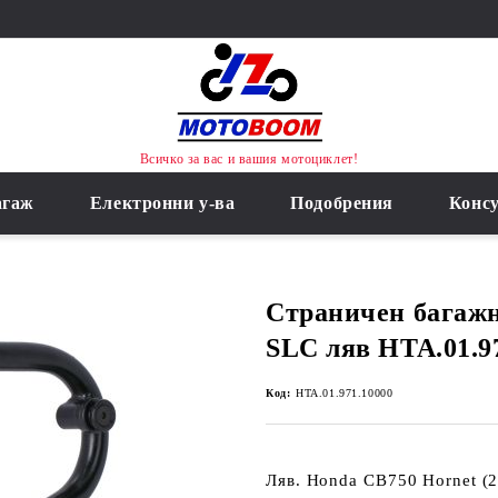
Всичко за вас и вашия мотоциклет!
агаж
Електронни у-ва
Подобрения
Конс
Страничен багаж
SLC ляв HTA.01.9
Код:
HTA.01.971.10000
Ляв. Honda CB750 Hornet (2