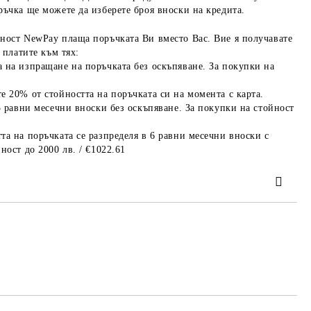
ръчка ще можете да изберете броя вноски на кредита.
ност NewPay плаща поръчката Ви вместо Вас. Вие я получавате
 платите към тях:
 на изпращане на поръчката без оскъпяване. За покупки на
е 20% от стойността на поръчката си на момента с карта.
3 равни месечни вноски без оскъпяване. За покупки на стойност
та на поръчката се разпределя в 6 равни месечни вноски с
ност до 2000 лв. / €1022.61
та за лични данни
те на работния ден.