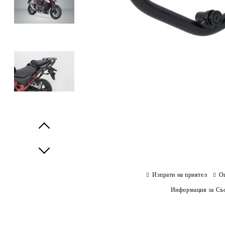
Prev
Next
Изпрати на приятел
О
Информация за Съо