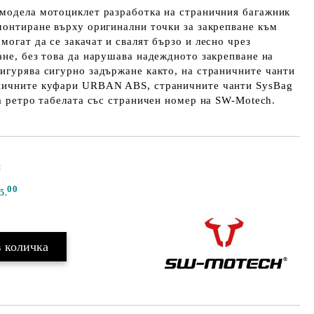
 модела мотоциклет разработка на страничния багажник
монтиране върху оригинални точки за закрепване към
могат да се закачат и свалят бързо и лесно чрез
ане, без това да нарушава надеждното закрепване на
игурява сигурно задържане както, на страничните чанти
ничните куфари URBAN ABS, страничните чанти SysBag
на ретро табелата със страничен номер на SW-Motech.
и
Добави в желани
00
5.