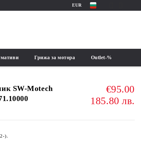
EUR
умативи
Грижа за мотора
Outlet-%
€95.00
ник SW-Motech
71.10000
185.80 лв.
2-).