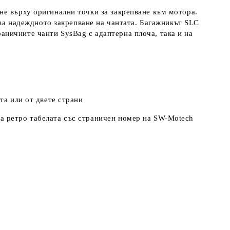
не върху оригинални точки за закрепване към мотора.
ава надеждното закрепване на чантата. Багажникът SLC
ничните чанти SysBag с адаптерна плоча, така и на
та или от двете страни
а ретро табелата със страничен номер на SW-Motech