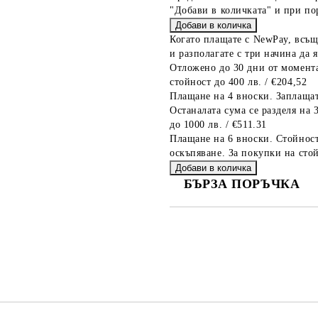
"Добави в количката" и при по
Когато плащате с NewPay, всъщ
и разполагате с три начина да я
Отложено до 30 дни от момента
стойност до 400 лв. / €204,52
Плащане на 4 вноски. Заплащат
Останалата сума се разделя на 
до 1000 лв. / €511.31
Плащане на 6 вноски. Стойност
оскъпяване. За покупки на стой
БЪРЗА ПОРЪЧКА
САМО ПОПЪЛНЕТЕ 2 ПОЛЕТА
Съгласен съм с
Политика
Ние ще се свържем с вас в рамки