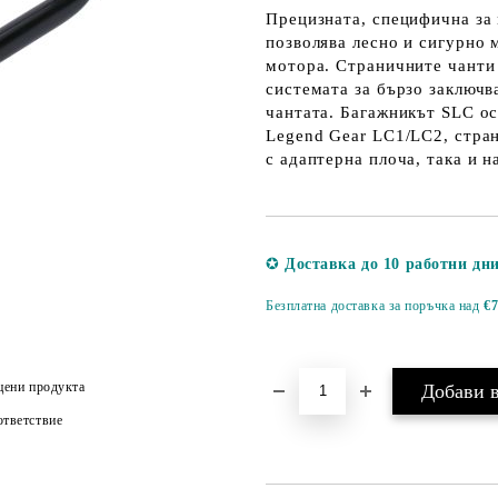
Прецизната, специфична за
позволява лесно и сигурно 
мотора. Страничните чанти 
системата за бързо заключв
чантата. Багажникът SLC ос
Legend Gear LC1/LC2, стра
с адаптерна плоча, така и 
✪
Доставка до 10 работни дн
Безплатна доставка за поръчка над
€7
цени продукта
тветствие