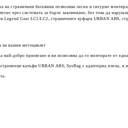
а на страничния багажник позволява лесно и сигурно монтира
 лесно чрез системата за бързо заключване, без това да наруш
ти Legend Gear LC1/LC2, страничните куфари URBAN ABS, стра
а на вашия мотоциклет
 най-добро прилягане и ви позволява да го монтирате от една
 странични калъфи URBAN ABS, SysBag с адаптерна плоча, и н
та.