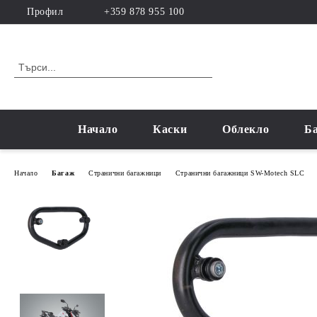
Профил
+359 878 955 100
Начало
Каски
Облекло
Б
Начало
Багаж
Странични багажници
Странични багажници SW-Motech SLC