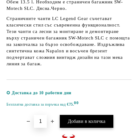
Обем 13.5 l. Необходим е страничен багажник SW-
Motech SLC. Дясна.Черно.
Страничните чанти LC Legend Gear съчетават
класически стил със съвременна функционалност.
Тези чанти са лесни за монтиране и демонтиране
върху страничен багажник SW-Motech SLC с помощта
на закопчалка за бързо освобождаване. Издръжлива
синтетична кожа Napalon и восъчен брезент
подчертават сложния винтидж дизайн на тази мека
линия за багаж.
Добави в желани
✪
Доставка до 10 работни дни
00
Безплатна доставка за поръчка над
€75.