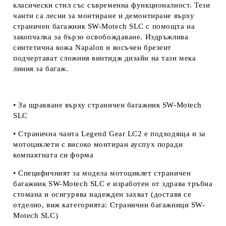
класически стил със съвременна функционалност. Тези
чанти са лесни за монтиране и демонтиране върху
страничен багажник SW-Motech SLC с помощта на
закопчалка за бързо освобождаване. Издръжлива
синтетична кожа Napalon и восъчен брезент
подчертават сложния винтидж дизайн на тази мека
линия за багаж.
• За щракване върху страничен багажник SW-Motech
SLC
• Странична чанта Legend Gear LC2 е подходяща и за
мотоциклети с високо монтиран ауспух поради
компактната си форма
• Специфичният за модела мотоциклет страничен
багажник SW-Motech SLC е изработен от здрава тръбна
стомана и осигурява надежден захват (
доставя се
отделно, виж категорията:
Странични багажници SW-
Motech SLC
)