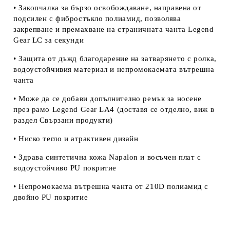
• Закопчалка за бързо освобождаване, направена от
подсилен с фибростъкло полиамид, позволява
закрепване и премахване на страничната чанта Legend
Gear LC за секунди
• Защита от дъжд благодарение на затварянето с ролка,
водоустойчивия материал и непромокаемата вътрешна
чанта
• Може да се добави допълнително ремък за носене
през рамо Legend Gear LA4
(доставя се отделно, виж в
раздел
Свързани продукти
)
• Ниско тегло и атрактивен дизайн
• Здрава синтетична кожа Napalon и восъчен плат с
водоустойчиво PU покритие
• Непромокаема вътрешна чанта от 210D полиамид с
двойно PU покритие