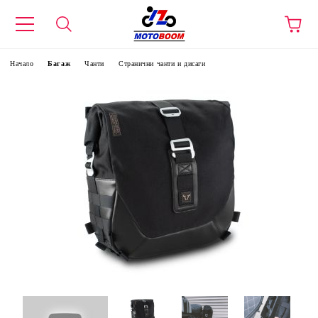
Начало
Багаж
Чанти
Странични чанти и дисаги