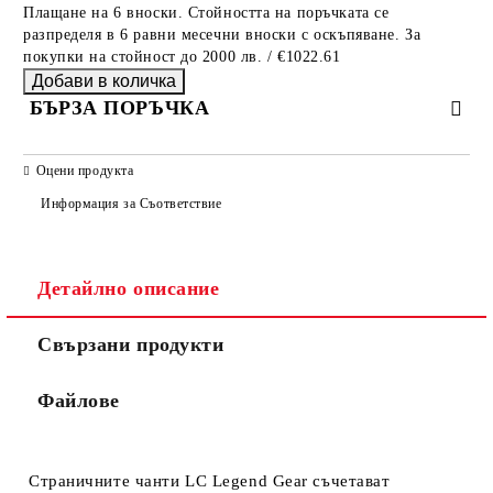
Плащане на 6 вноски. Стойността на поръчката се
разпределя в 6 равни месечни вноски с оскъпяване. За
покупки на стойност до 2000 лв. / €1022.61
БЪРЗА ПОРЪЧКА
САМО ПОПЪЛНЕТЕ 2 ПОЛЕТА
Оцени продукта
Информация за Съответствие
Съгласен съм с
Политиката за лични данни
Детайлно описание
Ние ще се свържем с вас в рамките на работния ден.
Свързани продукти
Файлове
Страничните чанти LC Legend Gear съчетават