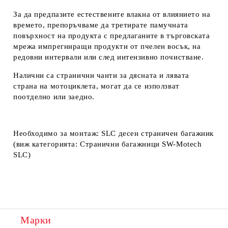
За да предпазите естествените влакна от влиянието на
времето, препоръчваме да третирате памучната
повърхност на продукта с предлаганите в търговската
мрежа импрегниращи продукти от пчелен восък, на
редовни интервали или след интензивно почистване.
Налични са странични чанти за дясната и лявата
страна на мотоциклета, могат да се използват
поотделно или заедно.
Необходим
o за монтаж:
SLC десен страничен багажник
(виж категорията:
Странични багажници SW-Motech
SLC
)
Марки