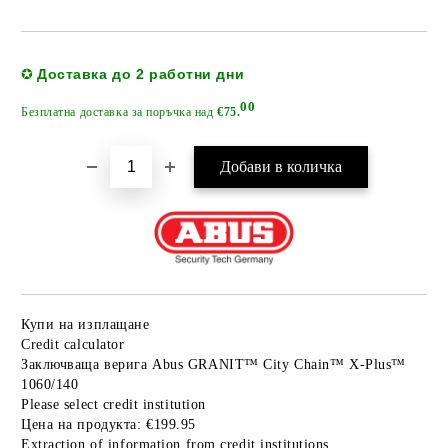
Добави в желани
Доставка до 2 работни дни
✪
00
Безплатна доставка за поръчка над
€75.
Купи на изплащане
Credit calculator
Заключваща верига Abus GRANIT™ City Chain™ X-Plus™
1060/140
Please select credit institution
Цена на продукта:
€199.95
Extraction of information from credit institutions