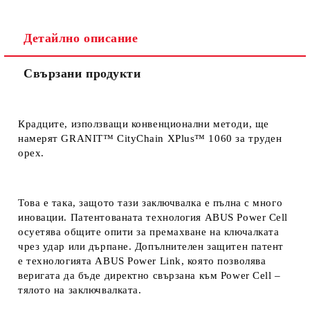
Съгласен съм с
Политиката за лични данни
Детайлно описание
Ние ще се свържем с вас в рамките на работния ден.
Свързани продукти
Крадците, използващи конвенционални методи, ще
намерят GRANIT™ CityChain XPlus™ 1060 за труден
орех.
Това е така, защото тази заключвалка е пълна с много
иновации. Патентованата технология ABUS Power Cell
осуетява общите опити за премахване на ключалката
чрез удар или дърпане. Допълнителен защитен патент
е технологията ABUS Power Link, която позволява
веригата да бъде директно свързана към Power Cell –
тялото на заключвалката.