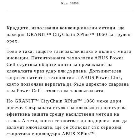
Код:
18896
Крадците, използващи конвенционални методи, ще
намерят GRANIT™ CityChain XPlus™ 1060 за труден
орех.
Това е така, защото тази заключвалка е пълна с много
иновации. Патентованата технология ABUS Power
Cell осуетява общите опити за премахване на
ключалката чрез удар или дърпане. Допълнителен
защитен патент е технологията ABUS Power Link,
която позволява веригата да бъде директно свързана
към Power Cell – тялото на заключвалката.
Но GRANIT™ CityChain XPlus™ 1060 може дори
повече. Свързаната втулка на ключалката осигурява
ефективна защита срещу насилствени методи на
атака. А тези, които се опитват да подправят или да
взломят ключалката, ще се сблъскат със сериозна
съпротива с цилиндъра ABUS XPlus™.