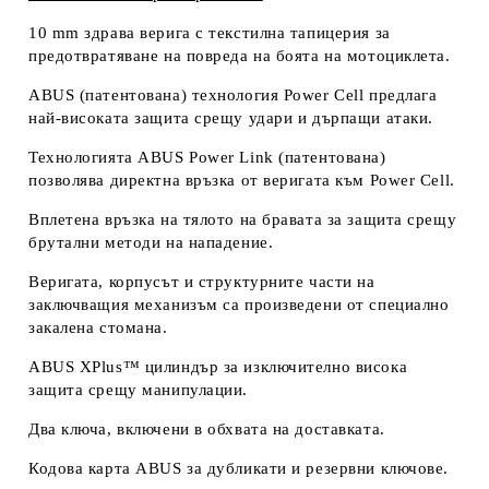
10 mm здрава верига с текстилна тапицерия за
предотвратяване на повреда на боята на мотоциклета.
ABUS (патентована) технология Power Cell предлага
най-високата защита срещу удари и дърпащи атаки.
Технологията ABUS Power Link (патентована)
позволява директна връзка от веригата към Power Cell.
Вплетена връзка на тялото на бравата за защита срещу
брутални методи на нападение.
Веригата, корпусът и структурните части на
заключващия механизъм са произведени от специално
закалена стомана.
ABUS XPlus™ цилиндър за изключително висока
защита срещу манипулации.
Два ключа, включени в обхвата на доставката.
Кодова карта ABUS за дубликати и резервни ключове.