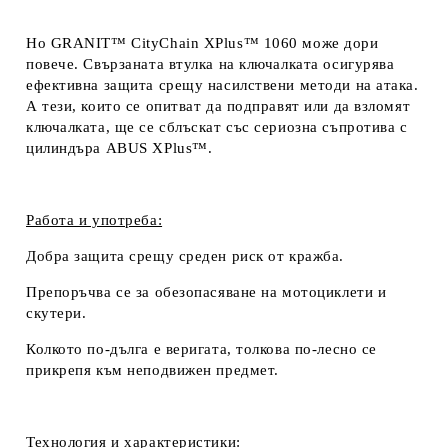
Но GRANIT™ CityChain XPlus™ 1060 може дори
повече. Свързаната втулка на ключалката осигурява
ефективна защита срещу насилствени методи на атака.
А тези, които се опитват да подправят или да взломят
ключалката, ще се сблъскат със сериозна съпротива с
цилиндъра ABUS XPlus™.
Работа и употреба:
Добра защита срещу среден риск от кражба.
Препоръчва се за обезопасяване на мотоциклети и
скутери.
Колкото по-дълга е веригата, толкова по-лесно се
прикрепя към неподвижен предмет.
Технология и характеристики: