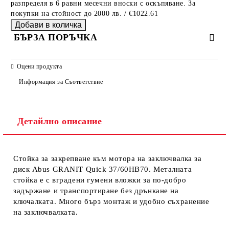
разпределя в 6 равни месечни вноски с оскъпяване. За
покупки на стойност до 2000 лв. / €1022.61
БЪРЗА ПОРЪЧКА
САМО ПОПЪЛНЕТЕ 2 ПОЛЕТА
Оцени продукта
Информация за Съответствие
Съгласен съм с
Политиката за лични данни
Детайлно описание
Ние ще се свържем с вас в рамките на работния ден.
Стойка за закрепване към мотора на заключвалка за
диск Abus GRANIT Quick 37/60HB70. Металната
стойка е с вградени гумени вложки за по-добро
задържане и транспортиране без дрънкане на
ключалката. Много бърз монтаж и удобно съхранение
на заключвалката.