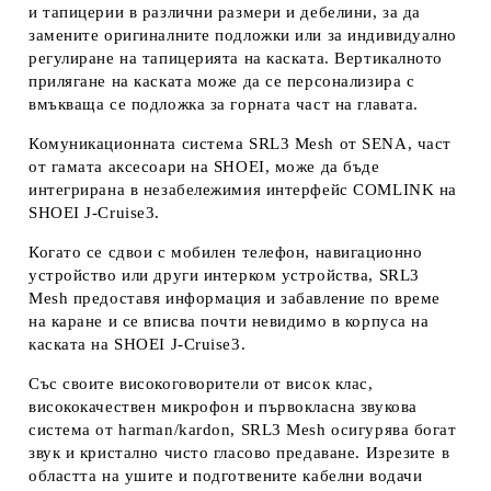
и тапицерии в различни размери и дебелини, за да
замените оригиналните подложки или за индивидуално
регулиране на тапицерията на каската. Вертикалното
прилягане на каската може да се персонализира с
вмъкваща се подложка за горната част на главата.
Комуникационната система SRL3 Mesh от SENA, част
от гамата аксесоари на SHOEI, може да бъде
интегрирана в незабележимия интерфейс COMLINK на
SHOEI J-Cruise3.
Когато се сдвои с мобилен телефон, навигационно
устройство или други интерком устройства, SRL3
Mesh предоставя информация и забавление по време
на каране и се вписва почти невидимо в корпуса на
каската на SHOEI J-Cruise3.
Със своите високоговорители от висок клас,
висококачествен микрофон и първокласна звукова
система от harman/kardon, SRL3 Mesh осигурява богат
звук и кристално чисто гласово предаване. Изрезите в
областта на ушите и подготвените кабелни водачи