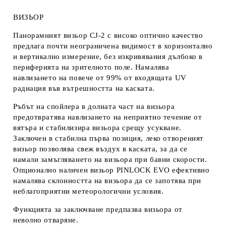
ВИЗЬОР
Панорамният визьор CJ-2 с високо оптично качество
предлага почти неограничена видимост в хоризонтално
и вертикално измерение, без изкривявания дълбоко в
периферията на зрителното поле. Намалява
навлизането на повече от 99% от входящата UV
радиация във вътрешността на каската.
Ръбът на спойлера в долната част на визьора
предотвратява навлизането на неприятно течение от
вятъра и стабилизира визьора срещу усукване.
Заключен в стабилна първа позиция, леко отвореният
визьор позволява свеж въздух в каската, за да се
намали замъгляването на визьора при бавни скорости.
Опционално наличен визьор PINLOCK EVO ефективно
намалява склонността на визьора да се запотява при
неблагоприятни метеорологични условия.
Функцията за заключване предпазва визьора от
неволно отваряне.