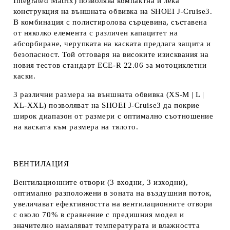
Integrated Matrix) позволява компактна и лека
конструкция на външната обвивка на SHOEI J-Cruise3.
В комбинация с полистиролова сърцевина, съставена
от няколко елемента с различен капацитет на
абсорбиране, черупката на каската предлага защита и
безопасност. Той отговаря на високите изисквания на
новия тестов стандарт ECE-R 22.06 за мотоциклетни
каски.
3 различни размера на външната обвивка (XS-M | L |
XL-XXL) позволяват на SHOEI J-Cruise3 да покрие
широк диапазон от размери с оптимално съотношение
на каската към размера на тялото.
ВЕНТИЛАЦИЯ
Вентилационните отвори (3 входни, 3 изходни),
оптимално разположени в зоната на въздушния поток,
увеличават ефективността на вентилационните отвори
с около 70% в сравнение с предишния модел и
значително намаляват температурата и влажността