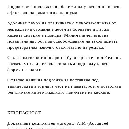
Подвижните подложки в областта на ушите допринасят
ефективно за намаляване на шума.
Удобният ремък на брадичката с микрозакопчалка от
неръждаема стомана е лесен за боравене и държи
каската сигурно в позиция. Минималният ъгъл на
повдигане на лоста за освобождаване на закопчалката
предотвратява неволно откопчаване на ремъка.
С алтернативни тапицерии и бузи с различни дебелини,
каската може да се адаптира към индивидуалните
форми на главата.
Отделно налична подложка за поставяне под
тапицерията в горната част на главата, което позволява
регулиране на вертикалното прилягане на каската.
БЕЗОПАСНОСТ
Доказаният композитен материал AIM (Advanced