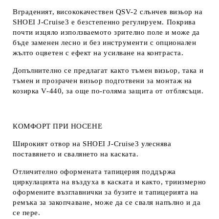
Вграденият, висококачествен QSV-2 слънчев визьор на
SHOEI J-Cruise3 е безстепенно регулируем. Покрива
почти изцяло използваемото зрително поле и може да
бъде заменен лесно и без инструменти с опционален
жълто оцветен с ефект на усилване на контраста.
Допълнително се предлагат както тъмен визьор, така и
тъмен и прозрачен визьор подготвени за монтаж на
козирка V-440, за още по-голяма защита от отблясъци.
КОМФОРТ ПРИ НОСЕНЕ
Широкият отвор на SHOEI J-Cruise3 улеснява
поставянето и свалянето на каската.
Отличително оформената тапицерия поддържа
циркулацията на въздуха в каската и както, триизмерно
оформените възглавнички за бузите и тапицерията на
ремъка за закопчаване, може да се сваля напълно и да
се пере.