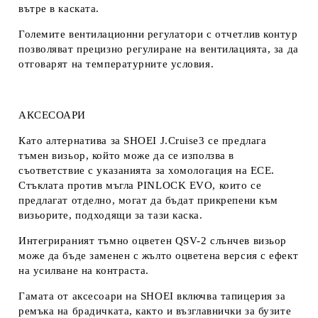
вътре в каската.
Големите вентилационни регулатори с отчетлив контур
позволяват прецизно регулиране на вентилацията, за да
отговарят на температурните условия.
АКСЕСОАРИ
Като алтернатива за SHOEI J.Cruise3 се предлага
тъмен визьор, който може да се използва в
съответствие с указанията за хомологация на ECE.
Стъклата против мъгла PINLOCK EVO, които се
предлагат отделно, могат да бъдат прикрепени към
визьорите, подходящи за тази каска.
Интегрираният тъмно оцветен QSV-2 слънчев визьор
може да бъде заменен с жълто оцветена версия с ефект
на усилване на контраста.
Гамата от аксесоари на SHOEI включва тапицерия за
ремъка на брадичката, както и възглавнички за бузите