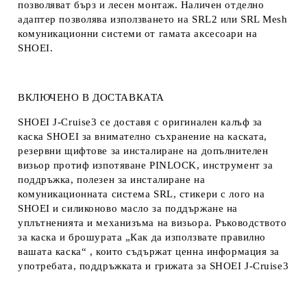
позволяват бърз и лесен монтаж. Наличен отделно
адаптер позволява използването на SRL2 или SRL Mesh
комуникационни системи от гамата аксесоари на
SHOEI.
ВКЛЮЧЕНО В ДОСТАВКАТА
SHOEI J-Cruise3 се доставя с оригинален калъф за
каска SHOEI за внимателно съхранение на каската,
резервни щифтове за инсталиране на допълнителен
визьор протиф изпотяване PINLOCK, инструмент за
поддръжка, полезен за инсталиране на
комуникационната система SRL, стикери с лого на
SHOEI и силиконово масло за поддържане на
уплътненията и механизъма на визьора. Ръководството
за каска и брошурата „Как да използвате правилно
вашата каска“ , които съдържат ценна информация за
употребата, поддръжката и грижата за SHOEI J-Cruise3