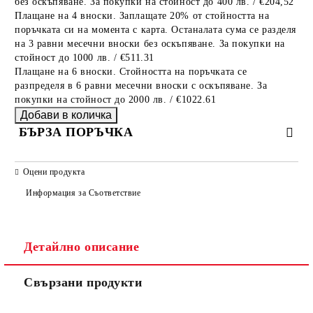
без оскъпяване. За покупки на стойност до 400 лв. / €204,52
Плащане на 4 вноски. Заплащате 20% от стойността на
поръчката си на момента с карта. Останалата сума се разделя
на 3 равни месечни вноски без оскъпяване. За покупки на
стойност до 1000 лв. / €511.31
Плащане на 6 вноски. Стойността на поръчката се
разпределя в 6 равни месечни вноски с оскъпяване. За
покупки на стойност до 2000 лв. / €1022.61
БЪРЗА ПОРЪЧКА
САМО ПОПЪЛНЕТЕ 2 ПОЛЕТА
Оцени продукта
Информация за Съответствие
Съгласен съм с
Политиката за лични данни
Детайлно описание
Ние ще се свържем с вас в рамките на работния ден.
Свързани продукти