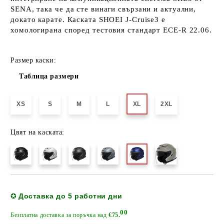
SENA, така че да сте винаги свързани и актуални,
докато карате. Каската SHOEI J-Cruise3 е
хомологирана според тестовия стандарт ECE-R 22.06.
Размер каски:
Таблица размери
XS
S
M
L
XL
2XL
Цвят на каската:
Добави в желани
Доставка до 5 работни дни
✪
00
Безплатна доставка за поръчка над
€75.