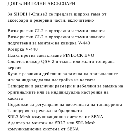
ДОПЪЛНИТЕЛНИ АКСЕСОАРИ
За SHOEI J-Cruise3 се предлага широка гама от
аксесоари и резервни части, включително
Визьори тип CJ-2 в прозрачни и тъмни нюанси
Визьори тип CJ-2 в прозрачни и тъмни нюанси
подготвени за монтаж на козирка V-440
Козирка V-440
Плака против замъгляване PINLOCK EVO
Слънчев визьор QSV-2 в тъмна или жълто тонирана
версия
Бузи с различни дебелини за замяна на оригиналните
или за индивидуална настройка на каската
Тапицерии в различни размери и дебелини за замяна на
оригиналните или за индивидуална настройка на
каската
Подложки за регулиране на височината на тапицерията
Тапицерия за ремъка на брадичката
SRL3 Mesh комуникационна система от SENA
Адаптер за монтаж на SRL2 или SRL Mesh
комуникационна система от SENA