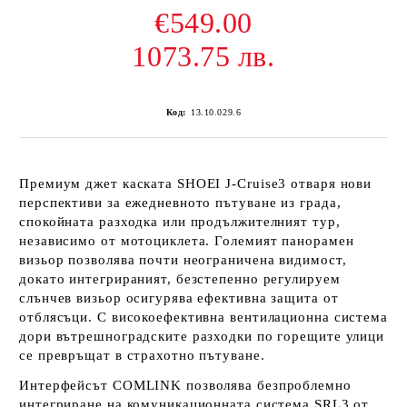
€549.00
1073.75 лв.
Код:
13.10.029.6
Премиум джет каската SHOEI J-Cruise3 отваря нови
перспективи за ежедневното пътуване из града,
спокойната разходка или продължителният тур,
независимо от мотоциклета. Големият панорамен
визьор позволява почти неограничена видимост,
докато интегрираният, безстепенно регулируем
слънчев визьор осигурява ефективна защита от
отблясъци. С високоефективна вентилационна система
дори вътрешноградските разходки по горещите улици
се превръщат в страхотно пътуване.
Интерфейсът COMLINK позволява безпроблемно
интегриране на комуникационната система SRL3 от