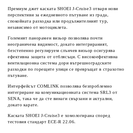
Премиум джет каската SHOEI J-Cruise3 отваря нови
перспективи за ежедневното пътуване из града,
спокойната разходка или продължителният тур,
независимо от мотоциклета.
Големият панорамен визьор позволява почти
неограничена видимост, докато интегрираният,
безстепенно регулируем слънчев визьор осигурява
ефективна защита от отблясъци. С високоефективна
вентилационна система дори вътрешноградските
разходки по горещите улици се превръщат в страхотно
пътуване.
Интерфейсът COMLINK позволява безпроблемно
интегриране на комуникационната система SRL3 от
SENA, така че да сте винаги свързани и актуални,
докато карате.
Каската SHOEI J-Cruise3 е хомологирана според
тестовия стандарт ECE-R 22.06.