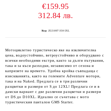
€159.95
312.84 лв.
Код:
ZG51007-350-5XL
Мотоциклетно туристическо яке на изключителна
цена, водоустойчиво, ветроустойчиво и оборудвано с
всички необходими екстри, както за дълги пътувания,
така и за къси разходки, независимо от сезона и
капризите на времето. Удобна кройка съвпадаща с
изискванията, както на големите Adventure мотори,
така и на Naked. Предлага се в три различни
разцветки и размери от S до 12XL! Предлага се и в
дамски вариант с две различни разцветки и размери
от DS до D10XL. Идеално се съчетава с мото
туристическия панталон GMS Starter.