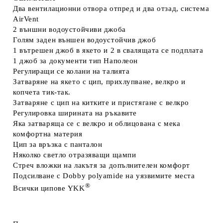
Два вентилационни
отвора отпред и два отзад, система
AirVent
2 външни
водоустойчиви джоба
Голям заден
външен водоустойчив джоб
1 вътрешен
джоб в якето и 2 в свалящата се подплата
1 джоб
за документи тип Наполеон
Регулиращи се
колани на талията
Затваряне на якето
с цип, прихлупване, велкро и
копчета тик-так.
Затваряне с цип
на китките и пристягане с велкро
Регулировка
ширината на ръкавите
Яка затваряща се с велкро и облицована с мека
комфортна материя
Цип за връзка
с панталон
Няколко светло
отразяващи щампи
Стреч вложки
на лакътя за допълнителен комфорт
Подсилване с
Dobby polyamide
на уязвимите места
®
Всички
ципове
YKK