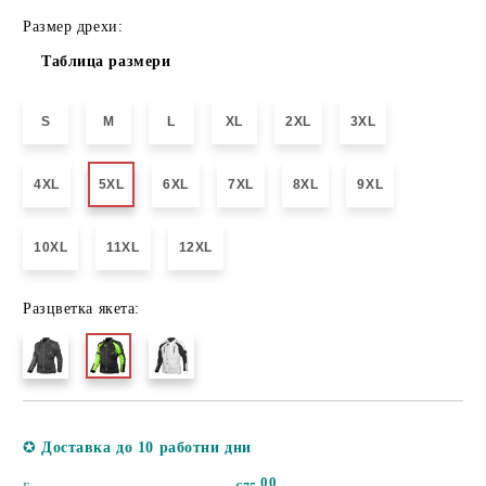
Размер дрехи:
Таблица размери
S
M
L
XL
2XL
3XL
4XL
5XL
6XL
7XL
8XL
9XL
10XL
11XL
12XL
Разцветка якета:
Добави в желани
✪
Доставка до 10 работни дни
00