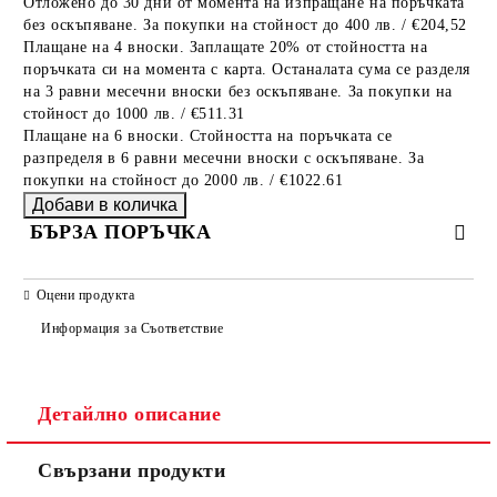
Отложено до 30 дни от момента на изпращане на поръчката
без оскъпяване. За покупки на стойност до 400 лв. / €204,52
Плащане на 4 вноски. Заплащате 20% от стойността на
поръчката си на момента с карта. Останалата сума се разделя
на 3 равни месечни вноски без оскъпяване. За покупки на
стойност до 1000 лв. / €511.31
Плащане на 6 вноски. Стойността на поръчката се
разпределя в 6 равни месечни вноски с оскъпяване. За
покупки на стойност до 2000 лв. / €1022.61
БЪРЗА ПОРЪЧКА
САМО ПОПЪЛНЕТЕ 2 ПОЛЕТА
Оцени продукта
Информация за Съответствие
Съгласен съм с
Политиката за лични данни
Детайлно описание
Ние ще се свържем с вас в рамките на работния ден.
Свързани продукти