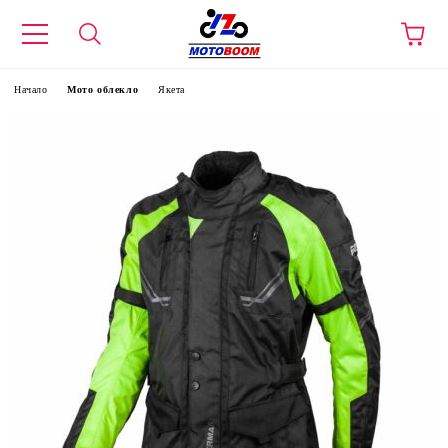
Начало
Мото облекло
Якета