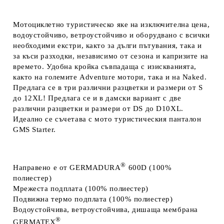
Мотоциклетно туристическо яке на изключителна цена,
водоустойчиво, ветроустойчиво и оборудвано с всички
необходими екстри, както за дълги пътувания, така и
за къси разходки, независимо от сезона и капризите на
времето. Удобна кройка съвпадаща с изискванията,
както на големите Adventure мотори, така и на Naked.
Предлага се в три различни разцветки и размери от S
до 12XL! Предлага се и в дамски вариант с две
различни разцветки и размери от DS до D10XL.
Идеално се съчетава с мото туристическия панталон
GMS Starter.
®
Направено
е от
GERMADURA
600D
(100%
полиестер)
Мрежеста
подплата
(100% полиестер)
Подвижна термо
подплата
(100% полиестер)
Водоустойчива,
ветроустойчива, дишаща мембрана
®
GERMATEX