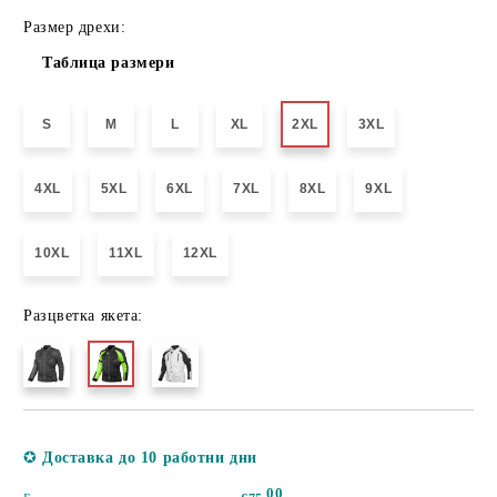
Размер дрехи:
Таблица размери
S
M
L
XL
2XL
3XL
4XL
5XL
6XL
7XL
8XL
9XL
10XL
11XL
12XL
Разцветка якета:
Добави в желани
✪
Доставка до 10 работни дни
00