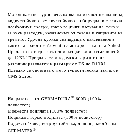
Мотоциклетно туристическо яке на изключителна цена,
водоустойчиво, ветроустойчиво и оборудвано с всички
необходими екстри, както за дълги пътувания, така и
за къси разходки, независимо от сезона и капризите на
времето. Удобна кройка съвпадаща с изискванията,
както на големите Adventure мотори, така и на Naked.
Предлага се в три различни разцветки и размери от S
до 12XL! Предлага се и в дамски вариант с две
различни разцветки и размери от DS до D10XL.
Идеално се съчетава с мото туристическия панталон
GMS Starter.
®
Направено
е от
GERMADURA
600D
(100%
полиестер)
Мрежеста
подплата
(100% полиестер)
Подвижна термо
подплата
(100% полиестер)
Водоустойчива,
ветроустойчива, дишаща мембрана
®
GERMATEX