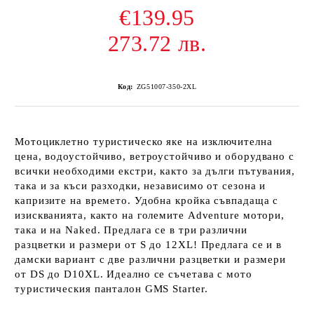
€139.95
273.72 лв.
Код:
ZG51007-350-2XL
Мотоциклетно туристическо яке на изключителна
цена, водоустойчиво, ветроустойчиво и оборудвано с
всички необходими екстри, както за дълги пътувания,
така и за къси разходки, независимо от сезона и
капризите на времето. Удобна кройка съвпадаща с
изискванията, както на големите Adventure мотори,
така и на Naked. Предлага се в три различни
разцветки и размери от S до 12XL! Предлага се и в
дамски вариант с две различни разцветки и размери
от DS до D10XL. Идеално се съчетава с мото
туристическия панталон GMS Starter.