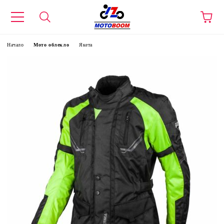
Начало
Мото облекло
Якета