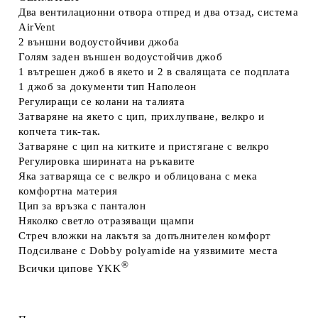
Два вентилационни
отвора отпред и два отзад, система
AirVent
2 външни
водоустойчиви джоба
Голям заден
външен водоустойчив джоб
1 вътрешен
джоб в якето и 2 в свалящата се подплата
1 джоб
за документи тип Наполеон
Регулиращи се
колани на талията
Затваряне на якето
с цип, прихлупване, велкро и
копчета тик-так.
Затваряне с цип
на китките и пристягане с велкро
Регулировка
ширината на ръкавите
Яка затваряща се с велкро и облицована с мека
комфортна материя
Цип за връзка
с панталон
Няколко светло
отразяващи щампи
Стреч вложки
на лакътя за допълнителен комфорт
Подсилване с
Dobby polyamide
на уязвимите места
®
Всички
ципове
YKK