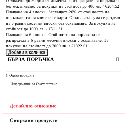
Отложено до 30 дни от момента на изпращане на поръчката
без оскъпяване. За покупки на стойност до 400 лв. / €204,52
Плащане на 4 вноски. Заплащате 20% от стойността на
поръчката си на момента с карта. Останалата сума се разделя
на 3 равни месечни вноски без оскъпяване. За покупки на
стойност до 1000 лв. / €511.31
Плащане на 6 вноски. Стойността на поръчката се
разпределя в 6 равни месечни вноски с оскъпяване. За
покупки на стойност до 2000 лв. / €1022.61
БЪРЗА ПОРЪЧКА
САМО ПОПЪЛНЕТЕ 2 ПОЛЕТА
Оцени продукта
Информация за Съответствие
Съгласен съм с
Политиката за лични данни
Детайлно описание
Ние ще се свържем с вас в рамките на работния ден.
Свързани продукти