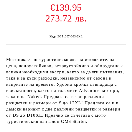
€139.95
273.72 лв.
Код:
ZG51007-003-2XL
Мотоциклетно туристическо яке на изключителна
цена, водоустойчиво, ветроустойчиво и оборудвано с
всички необходими екстри, както за дълги пътувания,
така и за къси разходки, независимо от сезона и
капризите на времето. Удобна кройка съвпадаща с
изискванията, както на големите Adventure мотори,
така и на Naked. Предлага се в три различни
разцветки и размери от S до 12XL! Предлага се и в
дамски вариант с две различни разцветки и размери
от DS до D10XL. Идеално се съчетава с мото
туристическия панталон GMS Starter.