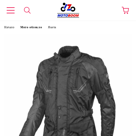
Начало
Мото облекло
Якета