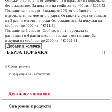
Отложено до 30 дни от момента на изпращане на поръчката
без оскъпяване. За покупки на стойност до 400 лв. / €204,52
Плащане на 4 вноски. Заплащате 20% от стойността на
поръчката си на момента с карта. Останалата сума се разделя
на 3 равни месечни вноски без оскъпяване. За покупки на
стойност до 1000 лв. / €511.31
Плащане на 6 вноски. Стойността на поръчката се
разпределя в 6 равни месечни вноски с оскъпяване. За
покупки на стойност до 2000 лв. / €1022.61
БЪРЗА ПОРЪЧКА
САМО ПОПЪЛНЕТЕ 2 ПОЛЕТА
Оцени продукта
Информация за Съответствие
Съгласен съм с
Политиката за лични данни
Детайлно описание
Ние ще се свържем с вас в рамките на работния ден.
Свързани продукти