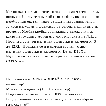
Мотоциклетно туристическо яке на изключителна цена,
водоустойчиво, ветроустойчиво и оборудвано с всички
необходими екстри, както за дълги пътувания, така и
за къси разходки, независимо от сезона и капризите на
времето. Удобна кройка съвпадаща с изискванията,
както на големите Adventure мотори, така и на Naked.
Предлага се в три различни разцветки и размери от S
до 12XL! Предлага се и в дамски вариант с две
различни разцветки и размери от DS до D10XL.
Идеално се съчетава с мото туристическия панталон
GMS Starter.
®
Направено
е от
GERMADURA
600D
(100%
полиестер)
Мрежеста
подплата
(100% полиестер)
Подвижна термо
подплата
(100% полиестер)
Водоустойчива,
ветроустойчива, дишаща мембрана
®
GERMATEX