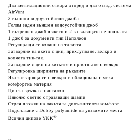
Два вентилационни
отвора отпред и два отзад, система
AirVent
2 външни
водоустойчиви джоба
Голям заден
външен водоустойчив джоб
1 вътрешен
джоб в якето и 2 в свалящата се подплата
1 джоб
за документи тип Наполеон
Регулиращи се
колани на талията
Затваряне на якето
с цип, прихлупване, велкро и
копчета тик-так.
Затваряне с цип
на китките и пристягане с велкро
Регулировка
ширината на ръкавите
Яка затваряща се с велкро и облицована с мека
комфортна материя
Цип за връзка
с панталон
Няколко светло
отразяващи щампи
Стреч вложки
на лакътя за допълнителен комфорт
Подсилване с
Dobby polyamide
на уязвимите места
®
Всички
ципове
YKK