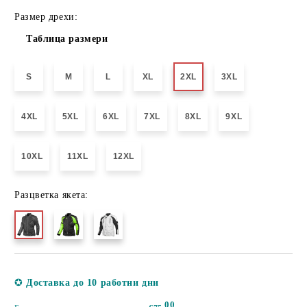
Размер дрехи:
Таблица размери
S
M
L
XL
2XL
3XL
4XL
5XL
6XL
7XL
8XL
9XL
10XL
11XL
12XL
Разцветка якета:
Добави в желани
✪
Доставка до 10 работни дни
00