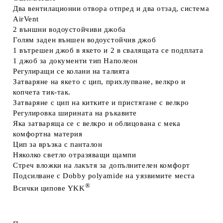
Два вентилационни
отвора отпред и два отзад, система
AirVent
2 външни
водоустойчиви джоба
Голям заден
външен водоустойчив джоб
1 вътрешен
джоб в якето и 2 в свалящата се подплата
1 джоб
за документи тип Наполеон
Регулиращи се
колани на талията
Затваряне на якето
с цип, прихлупване, велкро и
копчета тик-так.
Затваряне с цип
на китките и пристягане с велкро
Регулировка
ширината на ръкавите
Яка затваряща се с велкро и облицована с мека
комфортна материя
Цип за връзка
с панталон
Няколко светло
отразяващи щампи
Стреч вложки
на лакътя за допълнителен комфорт
Подсилване с
Dobby polyamide
на уязвимите места
®
Всички
ципове
YKK