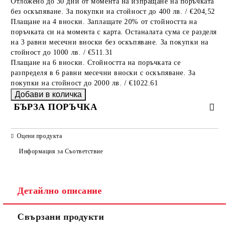
Отложено до 30 дни от момента на изпращане на поръчката
без оскъпяване. За покупки на стойност до 400 лв. / €204,52
Плащане на 4 вноски. Заплащате 20% от стойността на
поръчката си на момента с карта. Останалата сума се разделя
на 3 равни месечни вноски без оскъпяване. За покупки на
стойност до 1000 лв. / €511.31
Плащане на 6 вноски. Стойността на поръчката се
разпределя в 6 равни месечни вноски с оскъпяване. За
покупки на стойност до 2000 лв. / €1022.61
БЪРЗА ПОРЪЧКА
САМО ПОПЪЛНЕТЕ 2 ПОЛЕТА
Оцени продукта
Информация за Съответствие
Съгласен съм с
Политиката за лични данни
Детайлно описание
Ние ще се свържем с вас в рамките на работния ден.
Свързани продукти