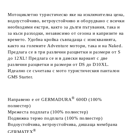
Мотоциклетно туристическо яке на изключителна цена,
водоустойчиво, ветроустойчиво и оборудвано с всички
необходими екстри, както за дълги пътувания, така и
за къси разходки, независимо от сезона и капризите на
времето. Удобна кройка съвпадаща с изискванията,
както на големите Adventure мотори, така и на Naked.
Предлага се в три различни разцветки и размери от S
до 12XL! Предлага се и в дамски вариант с две
различни разцветки и размери от DS до D10XL.
Идеално се съчетава с мото туристическия панталон
GMS Starter.
®
Направено
е от
GERMADURA
600D
(100%
полиестер)
Мрежеста
подплата
(100% полиестер)
Подвижна термо
подплата
(100% полиестер)
Водоустойчива,
ветроустойчива, дишаща мембрана
®
GERMATEX