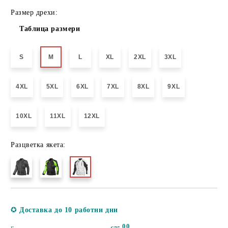
Размер дрехи:
Таблица размери
S
M
L
XL
2XL
3XL
4XL
5XL
6XL
7XL
8XL
9XL
10XL
11XL
12XL
Разцветка якета:
Добави в желани
✪
Доставка до 10 работни дни
00