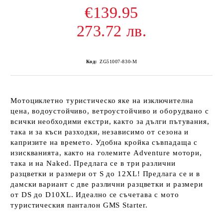
€139.95
273.72 лв.
Код:
ZG51007-830-M
Мотоциклетно туристическо яке на изключителна
цена, водоустойчиво, ветроустойчиво и оборудвано с
всички необходими екстри, както за дълги пътувания,
така и за къси разходки, независимо от сезона и
капризите на времето. Удобна кройка съвпадаща с
изискванията, както на големите Adventure мотори,
така и на Naked. Предлага се в три различни
разцветки и размери от S до 12XL! Предлага се и в
дамски вариант с две различни разцветки и размери
от DS до D10XL. Идеално се съчетава с мото
туристическия панталон GMS Starter.