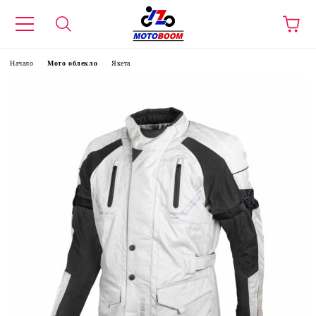
Начало
Мото облекло
Якета