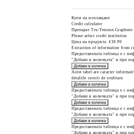
Купи на изплащане
Credit calculator
Препарат Tru-Tension Graphene B
Please select credit institution
Цена на продукта:
€18.99
Extraction of information from cr
Предоставената таблица е с ин
"Добави в количката" и при по
Acest tabel are caracter informat
detaliile cererii de creditare.
Предоставената таблица е с ин
"Добави в количката" и при по
Предоставената таблица е с ин
"Добави в количката" и при по
Предоставената таблица е с ин
"Добави в количката" и при по