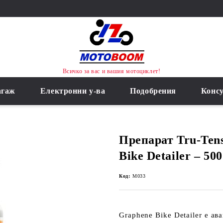
Всичко за вас и вашия мотоциклет!
агаж
Електронни у-ва
Подобрения
Конс
Препарат Tru-Ten
Bike Detailer – 500
Код:
M033
Graphene Bike Detailer
е ава