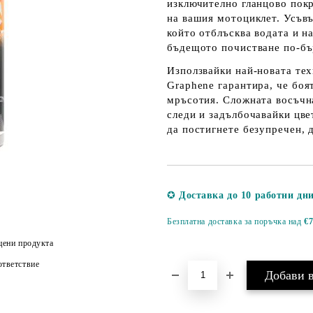
изключително гланцово пок
на вашия мотоциклет. Усъв
който отблъсква водата и н
бъдещото почистване по-бъ
Използвайки най-новата тех
Graphene
гарантира, че боя
мръсотия. Сложната восъчн
следи и задълбочавайки цве
да постигнете безупречен, 
✪
Доставка до 10 работни дн
Безплатна доставка за поръчка над
€7
цени продукта
тветствие