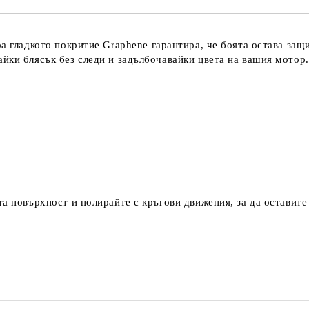
ра гладкото покритие
Graphene
гарантира, че боята остава защ
йки блясък без следи и задълбочавайки цвета на вашия мотор.
а повърхност и полирайте с кръгови движения, за да оставите 