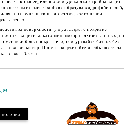
ритие, като същевременно осигурява дълготрайна защита
ършенстваната смес
Graphene
образува хидрофобен слой,
амалява натрупването на мръсотия, което прави
рзо и лесно.
нология за повърхности, ултра гладкото покритие
та остава защитена, като минимизира адхезията на вода и
а смес подобрява покритието, осигурявайки блясък без
та на вашия мотор. Просто напръскайте и избършете, за
дълготраен блясък.
и
Добави в желани
00
5.