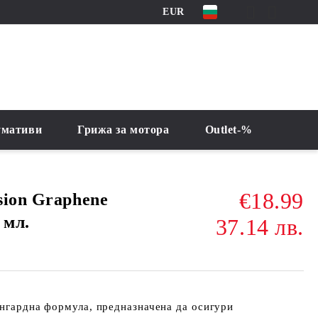
EUR
умативи
Грижа за мотора
Outlet-%
€18.99
sion Graphene
 мл.
37.14 лв.
нгардна формула, предназначена да осигури