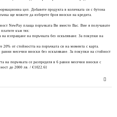
формационна цел. Добавете продукта в количката си с бутона
ръчка ще можете да изберете броя вноски на кредита.
ност NewPay плаща поръчката Ви вместо Вас. Вие я получавате
 платите към тях:
 на изпращане на поръчката без оскъпяване. За покупки на
е 20% от стойността на поръчката си на момента с карта.
3 равни месечни вноски без оскъпяване. За покупки на стойност
та на поръчката се разпределя в 6 равни месечни вноски с
ност до 2000 лв. / €1022.61
та за лични данни
те на работния ден.