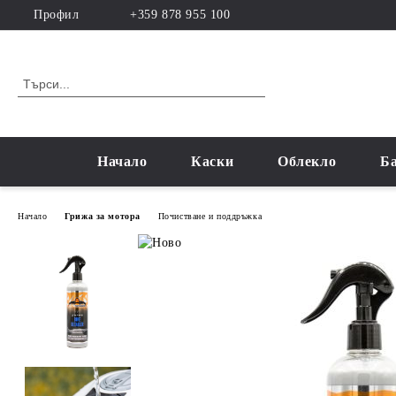
Профил
+359 878 955 100
Начало
Каски
Облекло
Б
Начало
Грижа за мотора
Почистване и поддръжка