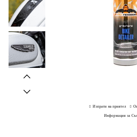
Prev
Next
Изпрати на приятел
О
Информация за Съо