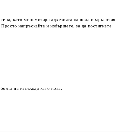
итена, като минимизира адхезията на вода и мръсотия.
 Просто напръскайте и избършете, за да постигнете
боята да изглежда като нова.