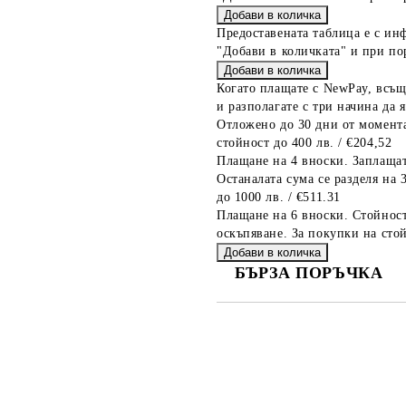
Предоставената таблица е с ин
"Добави в количката" и при по
Когато плащате с NewPay, всъщ
и разполагате с три начина да я
Отложено до 30 дни от момента
стойност до 400 лв. / €204,52
Плащане на 4 вноски. Заплащат
Останалата сума се разделя на 
до 1000 лв. / €511.31
Плащане на 6 вноски. Стойност
оскъпяване. За покупки на стой
БЪРЗА ПОРЪЧКА
САМО ПОПЪЛНЕТЕ 2 ПОЛЕТА
Съгласен съм с
Политика
Ние ще се свържем с вас в рамки