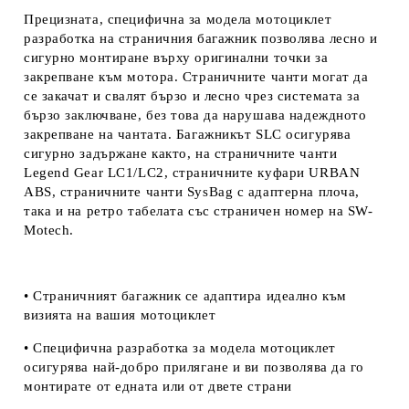
Прецизната, специфична за модела мотоциклет
разработка на страничния багажник позволява лесно и
сигурно монтиране върху оригинални точки за
закрепване към мотора. Страничните чанти могат да
се закачат и свалят бързо и лесно чрез системата за
бързо заключване, без това да нарушава надеждното
закрепване на чантата. Багажникът SLC осигурява
сигурно задържане както, на страничните чанти
Legend Gear LC1/LC2, страничните куфари URBAN
ABS, страничните чанти SysBag с адаптерна плоча,
така и на ретро табелата със страничен номер на
SW-
Motech.
• Страничният багажник се адаптира идеално към
визията на вашия мотоциклет
• Специфична разработка за модела мотоциклет
осигурява най-добро прилягане и ви позволява да го
монтирате от едната или от двете страни