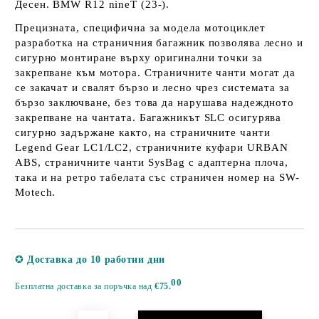
Десен. BMW R12 nineT (23-).
Прецизната, специфична за модела мотоциклет
разработка на страничния багажник позволява лесно и
сигурно монтиране върху оригинални точки за
закрепване към мотора. Страничните чанти могат да
се закачат и свалят бързо и лесно чрез системата за
бързо заключване, без това да нарушава надеждното
закрепване на чантата. Багажникът SLC осигурява
сигурно задържане както, на страничните чанти
Legend Gear LC1/LC2, страничните куфари URBAN
ABS, страничните чанти SysBag с адаптерна плоча,
така и на ретро табелата със страничен номер на SW-
Motech.
Добави в желани
✪
Доставка до 10 работни дни
00
Безплатна доставка за поръчка над
€75.