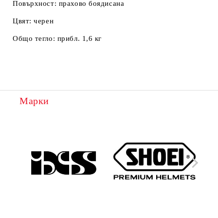
Повърхност:
прахово боядисана
Цвят:
черен
Общо тегло:
прибл. 1,6 кг
Марки