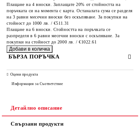
Плащане на 4 вноски. Заплащате 20% от стойността на
поръчката си на момента с карта. Останалата сума се разделя
на 3 равни месечни вноски без оскъпяване. За покупки на
стойност до 1000 лв. / €511.31
Плащане на 6 вноски. Стойността на поръчката се
разпределя в 6 равни месечни вноски с оскъпяване. За
покупки на стойност до 2000 лв. / €1022.61
БЪРЗА ПОРЪЧКА
САМО ПОПЪЛНЕТЕ 2 ПОЛЕТА
Оцени продукта
Информация за Съответствие
Съгласен съм с
Политиката за лични данни
Детайлно описание
Ние ще се свържем с вас в рамките на работния ден.
Свързани продукти