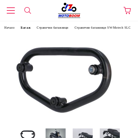
Начало
Багаж
Странични багажници
Странични багажници SW-Motech SLC